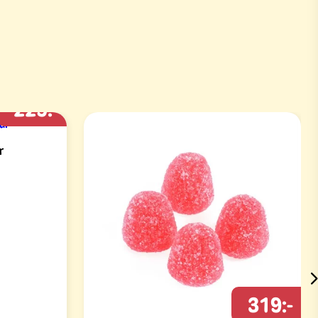
229:-
r
319:-