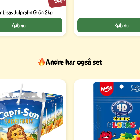
249:-
Lisas Julpralin Grön 2kg
Køb nu
Køb nu
Andre har også set