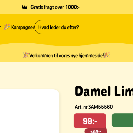
Gratis fragt over 1000:-
r
Kampagner
Velkommen til vores nye hjemmeside!
Damel Lim
Art. nr
SAM55560
199:-
99:-
199:-