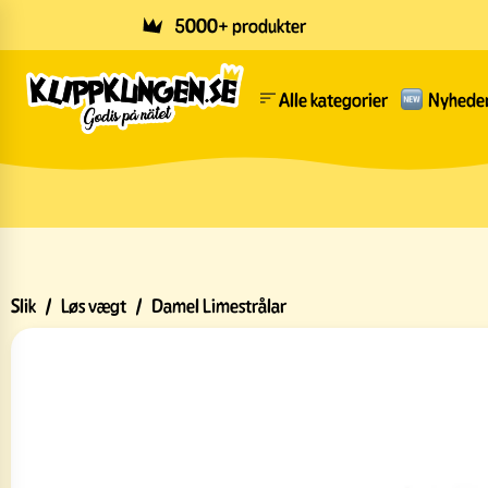
Skip to main content
5000+ produkter
Alle kategorier
Nyhede
Slik
/
Løs vægt
/
Damel Limestrålar