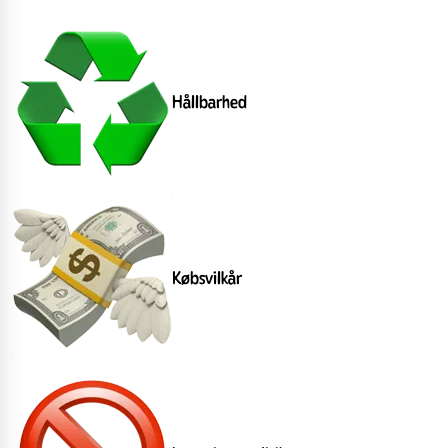
Hållbarhed
Købsvilkår