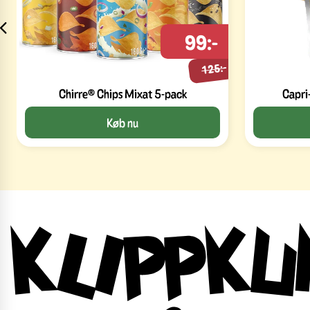
99:-
125:-
Chirre® Chips Mixat 5-pack
Capri
Køb nu