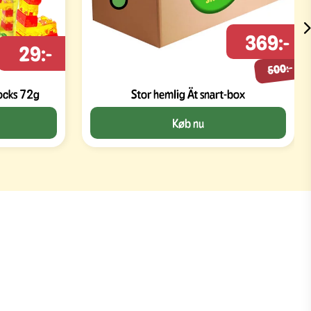
369:-
29:-
500:-
Amos 4D Fruit Gummy Blocks 72g
Stor hemlig Ät snart-box
Køb nu