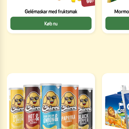
99:-
Gelémaskar med fruktsmak
Mormor 
Køb nu