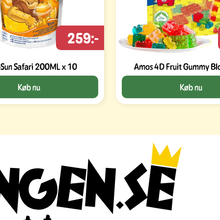
259:-
-Sun Safari 200ML x 10
Køb nu
Køb nu