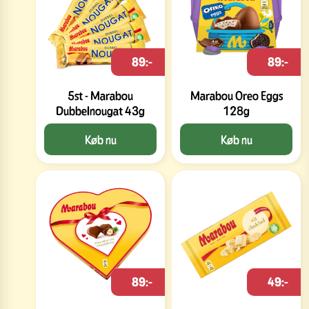
89:-
89:-
5st - Marabou
Marabou Oreo Eggs
Dubbelnougat 43g
128g
Køb nu
Køb nu
89:-
49:-