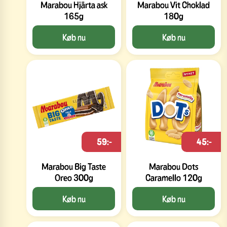
Marabou Hjärta ask
Marabou Vit Choklad
165g
180g
Køb nu
Køb nu
59:-
45:-
Marabou Big Taste
Marabou Dots
Oreo 300g
Caramello 120g
Køb nu
Køb nu