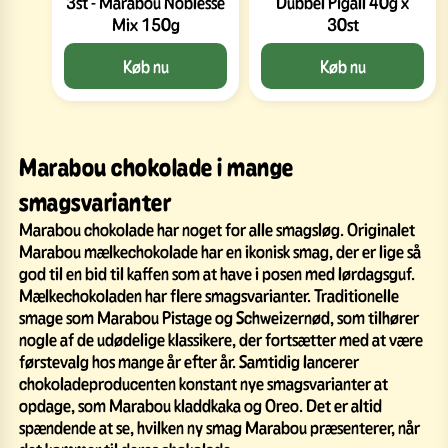
3st - Marabou Noblesse
Dubbel Pigall 40g x
Mix 150g
30st
Køb nu
Køb nu
Marabou chokolade i mange
smagsvarianter
Marabou chokolade har noget for alle smagsløg. Originalet
Marabou mælkechokolade har en ikonisk smag, der er lige så
god til en bid til kaffen som at have i posen med lørdagsguf.
Mælkechokoladen har flere smagsvarianter. Traditionelle
smage som Marabou Pistage og Schweizernød, som tilhører
nogle af de udødelige klassikere, der fortsætter med at være
førstevalg hos mange år efter år. Samtidig lancerer
chokoladeproducenten konstant nye smagsvarianter at
opdage, som Marabou kladdkaka og Oreo. Det er altid
spændende at se, hvilken ny smag Marabou præsenterer, når