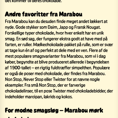
det kommer til deres chokolade.
Andre favoritter fra Marabou
Fra Marabou kan du desuden finde meget andet lækkert at
nyde. Gode stykker som Daim, Japp og Fransk Nougat.
Forskellige typer chokolade, hvor hver enkelt har en unik
smag. En sød sag, der fungerer ekstra godt at have med på
farten, er ruller. Mælkechokolade pakket på rulle, som er svær
at tage kun én af og perfekt at dele med en ven. Flere af de
mest populære smagsvarianter fra Marabou, som vi i dag
køber, begyndte at blive produceret allerede i begyndelsen
af 1900-tallet – en rigtig fuldtræffer simpelthen. Populære
er også de poser med chokolade, der findes fra Marabou.
Non Stop, Never Stop eller Twister for at nævne nogle
eksempler. Fra små Non Stop, der er farverige
chokoladelinser, til en pose Twister med chokoladebidder, der
indeholder marcipan, lakrids og kokos.
For modne smagsløg – Marabou mørk