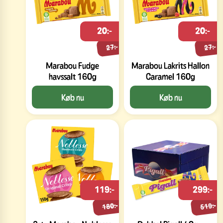
20:-
20:-
27:-
27:-
Marabou Fudge
Marabou Lakrits Hallon
havssalt 160g
Caramel 160g
Køb nu
Køb nu
119:-
299:-
180:-
519:-