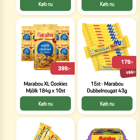
Køb nu
Køb nu
179:-
399:-
195:-
Marabou XL Cookies
15st - Marabou
Mjölk 184g x 10st
Dubbelnougat 43g
Køb nu
Køb nu