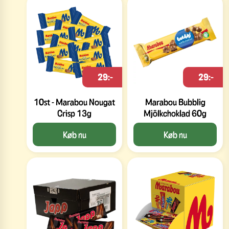
29:-
29:-
10st - Marabou Nougat
Marabou Bubblig
Crisp 13g
Mjölkchoklad 60g
Køb nu
Køb nu