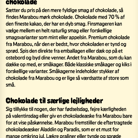
chokolade
Sætter du pris på den mere fyldige smag af chokolade, så
findes Marabou mørk chokolade. Chokolade med 70 % af
den fineste kakao, der har en dyb smag. Finsmageren kan
vælge mellem en helt naturlig smag eller forskellige
smagsvarianter som mint eller appelsin. Premium chokolade
fra Marabou, når den er bedst, hvor chokoladen er tynd og
sprød. Spis den direkte fra emballagen eller dæk op på et
ostebord og byd dine venner. Andet fra Marabou, som du kan
dække op med, er småkager. Både klassiske småkager og kiks i
forskellige varianter. Småkagerne indeholder stykker af
chokolade fra Marabou og er lige så værdsatte af store som
små.
Chokolade til særlige lejligheder
Sig tillykke til nogen, der har fødselsdag, fejre kærligheden
på valentinsdag eller giv en chokoladeæske fra Marabou bare
for at vise påskønnelse. Marabou fremstiller de eftertragtede
chokoladeæsker Aladdin og Paradis, som er et must for
mange omkring jul. Lækre praliner eller tynde og sprøde