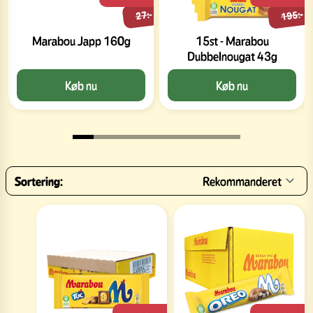
195:-
27:-
Marabou Japp 160g
15st - Marabou
Dubbelnougat 43g
Køb nu
Køb nu
Sortering:
Rekommanderet