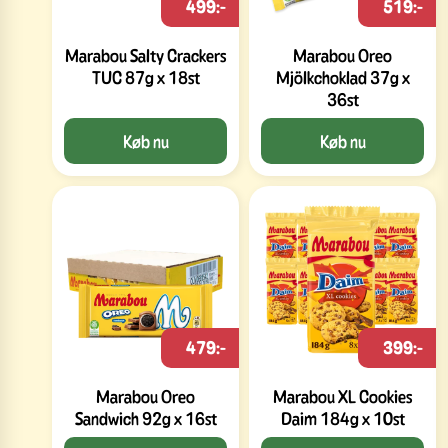
499:-
519:-
Marabou Salty Crackers
Marabou Oreo
TUC 87g x 18st
Mjölkchoklad 37g x
36st
Køb nu
Køb nu
479:-
399:-
Marabou Oreo
Marabou XL Cookies
Sandwich 92g x 16st
Daim 184g x 10st