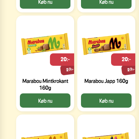
Køb nu
Køb nu
20:-
20:-
27:-
27:-
Marabou Mintkrokant
Marabou Japp 160g
160g
Køb nu
Køb nu