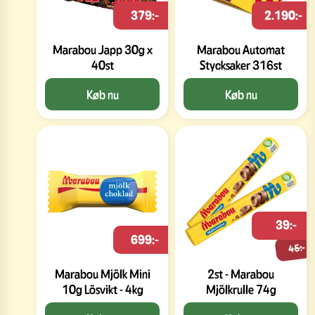
379:-
2.190:-
Marabou Japp 30g x
Marabou Automat
40st
Stycksaker 316st
Køb nu
Køb nu
39:-
699:-
45:-
Marabou Mjölk Mini
2st - Marabou
10g Lösvikt - 4kg
Mjölkrulle 74g