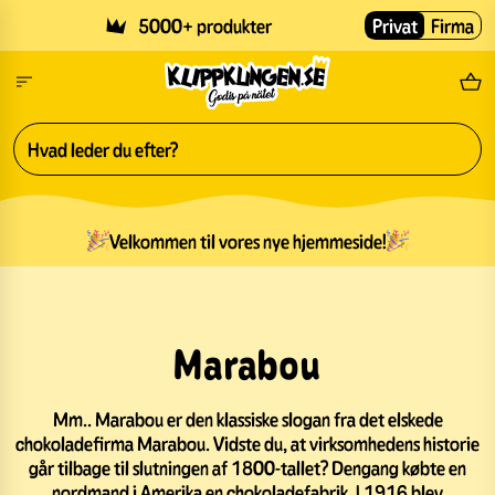
Skip to main content
5000+ produkter
Privat
Firma
Gr
Velkommen til vores nye hjemmeside!
Marabou
Mm.. Marabou er den klassiske slogan fra det elskede
chokoladefirma Marabou. Vidste du, at virksomhedens historie
går tilbage til slutningen af 1800-tallet? Dengang købte en
nordmand i Amerika en chokoladefabrik. I 1916 blev