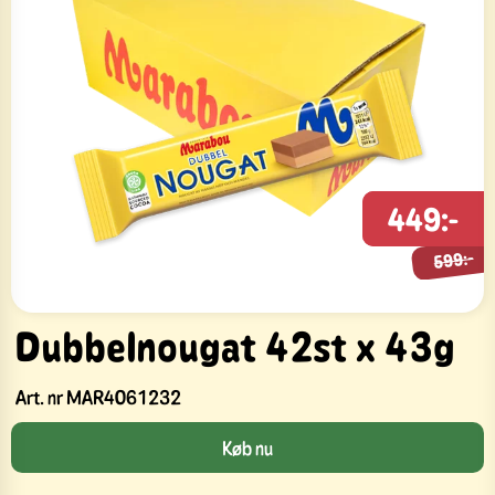
449:-
599:-
599:-
Dubbelnougat 42st x 43g
Art. nr
MAR4061232
Køb nu