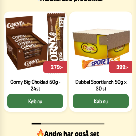
279:-
399:-
Corny Big Choklad 50g -
Dubbel Sportlunch 50g x
24st
30 st
Køb nu
Køb nu
Andre har også set