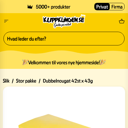
Skip to main content
5000+ produkter
Privat
Firma
Gr
Velkommen til vores nye hjemmeside!
Slik
/
Stor pakke
/
Dubbelnougat 42st x 43g