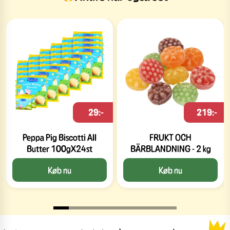
29:-
219:-
Peppa Pig Biscotti All
FRUKT OCH
Butter 100gX24st
BÄRBLANDNING - 2 kg
Køb nu
Køb nu