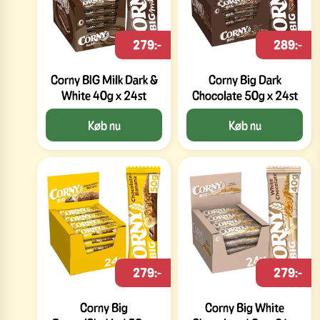
279:-
289:-
Corny BIG Milk Dark &
Corny Big Dark
White 40g x 24st
Chocolate 50g x 24st
Køb nu
Køb nu
279:-
279:-
Corny Big
Corny Big White