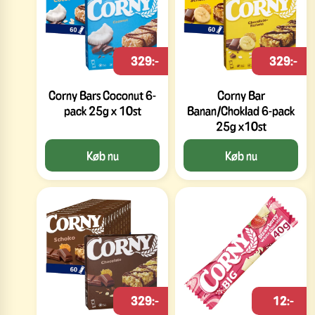
329:-
329:-
Corny Bars Coconut 6-
Corny Bar
pack 25g x 10st
Banan/Choklad 6-pack
25g x10st
Køb nu
Køb nu
329:-
12:-