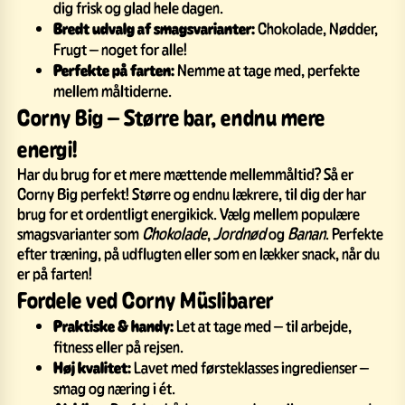
dig frisk og glad hele dagen.
Bredt udvalg af smagsvarianter:
Chokolade, Nødder,
Frugt – noget for alle!
Perfekte på farten:
Nemme at tage med, perfekte
mellem måltiderne.
Corny Big – Større bar, endnu mere
energi!
Har du brug for et mere mættende mellemmåltid? Så er
Corny Big perfekt! Større og endnu lækrere, til dig der har
brug for et ordentligt energikick. Vælg mellem populære
smagsvarianter som
Chokolade
,
Jordnød
og
Banan
. Perfekte
efter træning, på udflugten eller som en lækker snack, når du
er på farten!
Fordele ved Corny Müslibarer
Praktiske & handy:
Let at tage med – til arbejde,
fitness eller på rejsen.
Høj kvalitet:
Lavet med førsteklasses ingredienser –
smag og næring i ét.