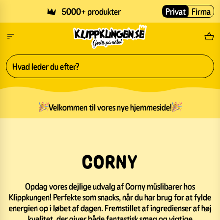
Skip to main content
5000+ produkter
Privat
Firma
Gr
Velkommen til vores nye hjemmeside!
CORNY
Opdag vores dejlige udvalg af Corny müslibarer hos
Klippkungen! Perfekte som snacks, når du har brug for at fylde
energien op i løbet af dagen. Fremstillet af ingredienser af høj
kvalitet, der giver både fantastisk smag og vigtige