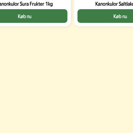
anonkulor Sura Frukter 1kg
Kanonkulor Saltlak
Køb nu
Køb nu