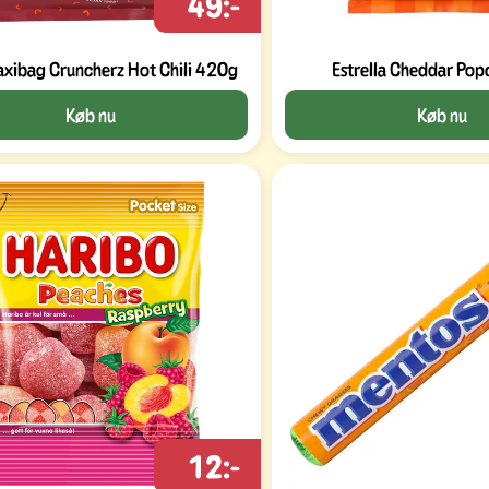
49:-
ibag Cruncherz Hot Chili 420g
Estrella Cheddar Po
Køb nu
Køb nu
12:-