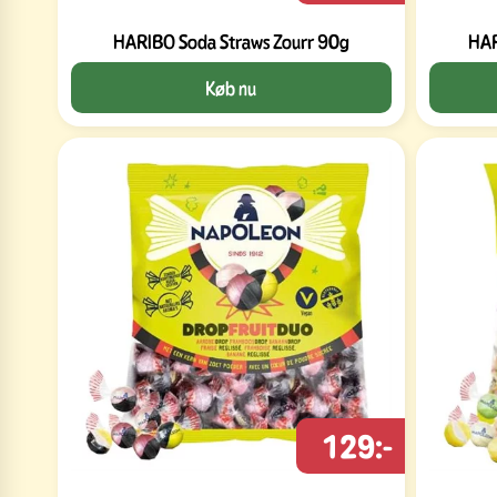
HARIBO Soda Straws Zourr 90g
HAR
Køb nu
129:-