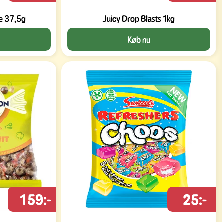
e 37,5g
Juicy Drop Blasts 1kg
Køb nu
159:-
25:-