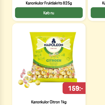
Kanonkulor Fruktlakrits 825g
K
Køb nu
159:-
Kanonkulor Citron 1kg