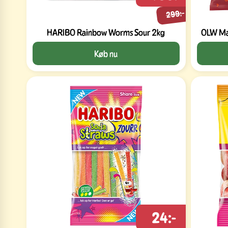
299:-
HARIBO Rainbow Worms Sour 2kg
OLW Max
Køb nu
24:-