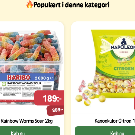
Populært i denne kategori
189:-
299:-
Rainbow Worms Sour 2kg
Kanonkulor Citron 
Køb nu
Køb nu