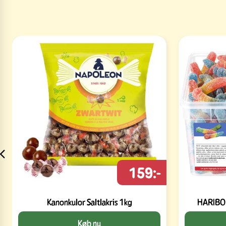
159:-
Kanonkulor Saltlakris 1kg
HARIBO 
Køb nu