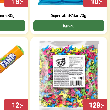
19:-
10:-
pcorn 80g
Supersalta Båtar 70g
Køb nu
12:-
129:-