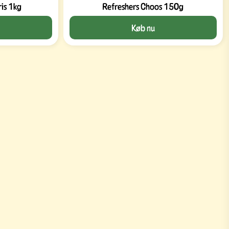
ris 1kg
Refreshers Choos 150g
Køb nu