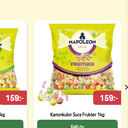
159:-
159:-
1kg
Kanonkulor Sura Frukter 1kg
Køb nu