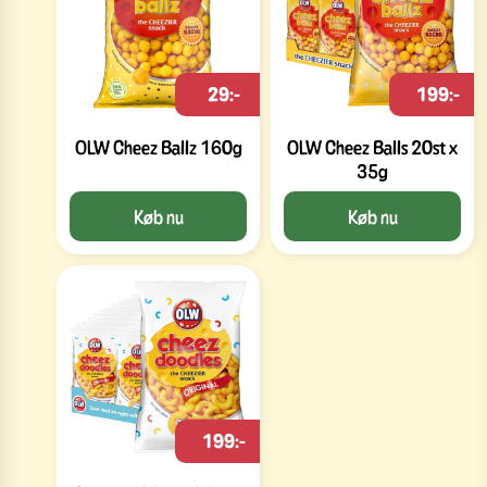
29:-
199:-
OLW Cheez Ballz 160g
OLW Cheez Balls 20st x
35g
Køb nu
Køb nu
199:-