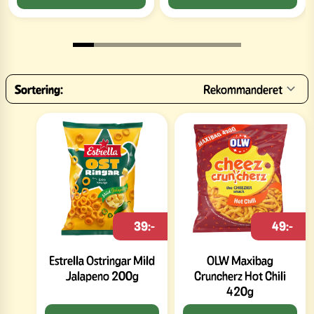
Sortering:
Rekommanderet
39:-
49:-
Estrella Ostringar Mild
OLW Maxibag
Jalapeno 200g
Cruncherz Hot Chili
420g