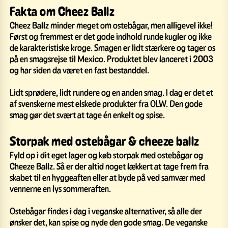
Fakta om Cheez Ballz
Cheez Ballz minder meget om ostebågar, men alligevel ikke!
Først og fremmest er det gode indhold runde kugler og ikke
de karakteristiske kroge. Smagen er lidt stærkere og tager os
på en smagsrejse til Mexico. Produktet blev lanceret i 2003
og har siden da været en fast bestanddel.
Lidt sprødere, lidt rundere og en anden smag. I dag er det et
af svenskerne mest elskede produkter fra OLW. Den gode
smag gør det svært at tage én enkelt og spise.
Storpak med ostebågar & cheeze ballz
Fyld op i dit eget lager og køb storpak med ostebågar og
Cheeze Ballz. Så er der altid noget lækkert at tage frem fra
skabet til en hyggeaften eller at byde på ved samvær med
vennerne en lys sommeraften.
Ostebågar findes i dag i veganske alternativer, så alle der
ønsker det, kan spise og nyde den gode smag. De veganske