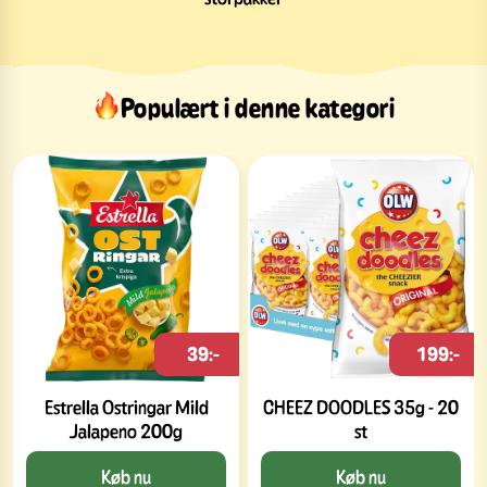
Populært i denne kategori
39:-
199:-
Estrella Ostringar Mild
CHEEZ DOODLES 35g - 20
Jalapeno 200g
st
Køb nu
Køb nu