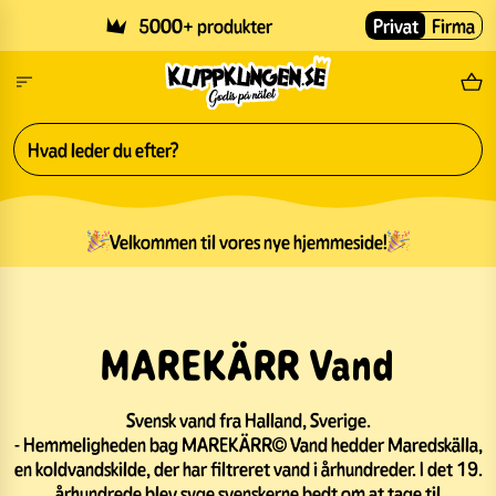
Skip to main content
5000+ produkter
Privat
Firma
Gr
Velkommen til vores nye hjemmeside!
MAREKÄRR Vand
Svensk vand fra Halland, Sverige.
- Hemmeligheden bag MAREKÄRR© Vand hedder Maredskälla,
en koldvandskilde, der har filtreret vand i århundreder. I det 19.
århundrede blev syge svenskerne bedt om at tage til