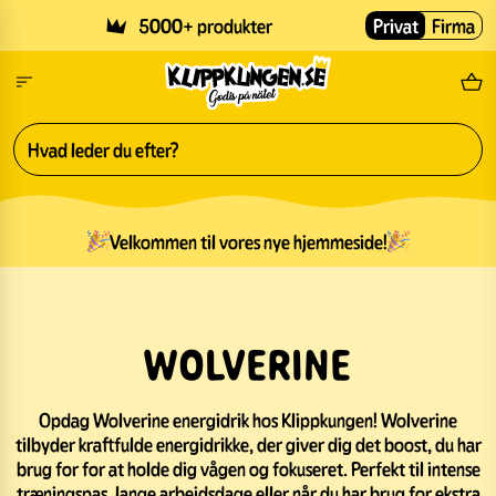
Skip to main content
5000+ produkter
Privat
Firma
Gr
Velkommen til vores nye hjemmeside!
WOLVERINE
Opdag Wolverine energidrik hos Klippkungen! Wolverine
tilbyder kraftfulde energidrikke, der giver dig det boost, du har
brug for for at holde dig vågen og fokuseret. Perfekt til intense
træningspas, lange arbejdsdage eller når du har brug for ekstra