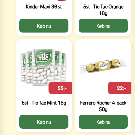
Kinder Maxi 36 st
5st - Tic Tac Orange
18g
Køb nu
Køb nu
55:-
22:-
5st - Tic Tac Mint 18g
Ferrero Rocher 4-pack
50g
Køb nu
Køb nu