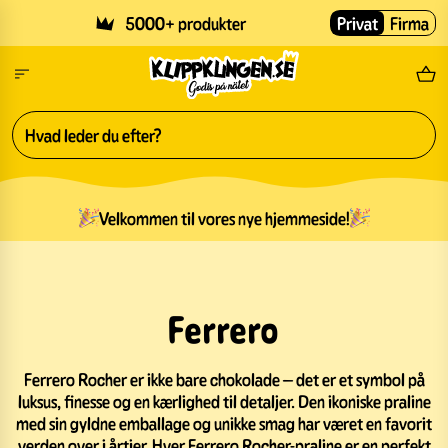
Skip to main content
5000+ produkter
Privat
Firma
Gr
Velkommen til vores nye hjemmeside!
Ferrero
Ferrero Rocher er ikke bare chokolade – det er et symbol på
luksus, finesse og en kærlighed til detaljer. Den ikoniske praline
med sin gyldne emballage og unikke smag har været en favorit
verden over i årtier. Hver Ferrero Rocher-praline er en perfekt