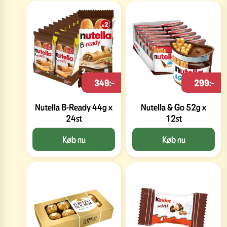
349:-
299:-
Nutella B-Ready 44g x
Nutella & Go 52g x
24st
12st
Køb nu
Køb nu