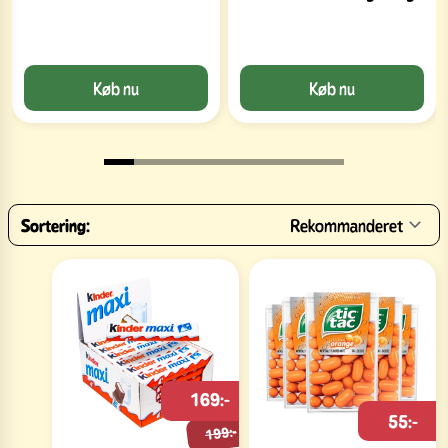
Køb nu
Køb nu
Sortering:
Rekommanderet
169:-
55:-
199:-