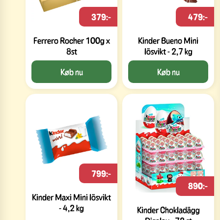
379:-
479:-
Ferrero Rocher 100g x
Kinder Bueno Mini
8st
lösvikt - 2,7 kg
Køb nu
Køb nu
799:-
890:-
Kinder Maxi Mini lösvikt
- 4,2 kg
Kinder Chokladägg