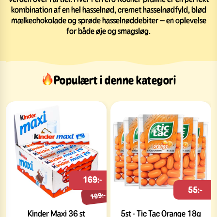
kombination af en hel hasselnød, cremet hasselnødfyld, blød
mælkechokolade og sprøde hasselnøddebiter – en oplevelse
for både øje og smagsløg.
Populært i denne kategori
169:-
55:-
199:-
Kinder Maxi 36 st
5st - Tic Tac Orange 18g