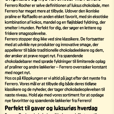
Ferrero Rocher er selve definitionen af luksus chokolade, men
Ferrero har meget mere at tilbyde. Udover den ikoniske
praline er Raffaello en anden elsket favorit, med sin eksotiske
kombination af kokos, mandel og en fløjlsblød fyldning, der
smelter i munden. Perfekt for dig, der søger en lettere og
friskere smagsoplevelse.
Ferrero stopper dog ikke ved sine klassikere. De fortsætter
med at udvikle nye produkter og innovative smage, der
appellerer til både traditionelle chokoladeelskere og dem,
der ønsker at prøve noget nyt. Fra spændende
chokoladebarer med sprøde fyldninger til limiterede oplag
af praliner og andre lækkerier – Ferrero overrasker konstant
med noget nyt.
Hos os på Klippkungen er vi altid på jagt efter det nyeste fra
Ferrero. Vores mål er at tilbyde dig både deres tidløse
klassikere og de nyheder, der tager chokoladeoplevelsen til
næste niveau. Hold øje med vores sortiment for at opdage
nye favoritter og spændende lækkerier fra Ferrero!
Perfekt til gaver og luksuriøs hverdag