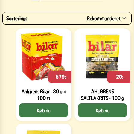
Sortering:
Rekommanderet
579:-
20:-
Ahlgrens Bilar - 30 g x
AHLGRENS
100 st
SALTLAKRITS - 100 g
Køb nu
Køb nu