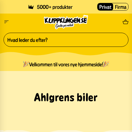
Skip to main content
5000+ produkter
Privat
Firma
Gr
Velkommen til vores nye hjemmeside!
Ahlgrens biler