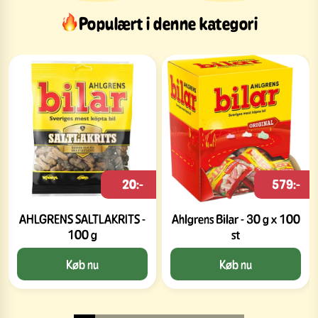
Populært i denne kategori
20:-
579:-
AHLGRENS SALTLAKRITS -
Ahlgrens Bilar - 30 g x 100
100 g
st
Køb nu
Køb nu