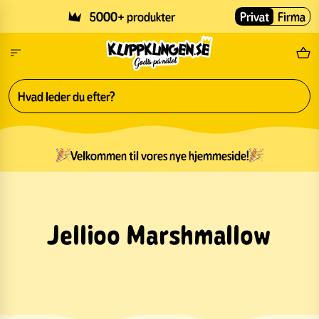
Skip to main content
5000+ produkter
Privat
Firma
Gr
Velkommen til vores nye hjemmeside!
Jellioo Marshmallow