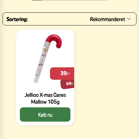
Sortering:
Rekommanderet
39:-
59:-
Jellioo X-mas Canes
Mallow 105g
Køb nu