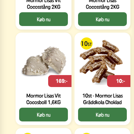
Cocosstång 2KG
Cocosstång 2KG
Køb nu
Køb nu
169:-
10:-
Mormor Lisas Vit
10st - Mormor Lisas
Cocosboll 1,6KG
Gräddkola Choklad
Køb nu
Køb nu