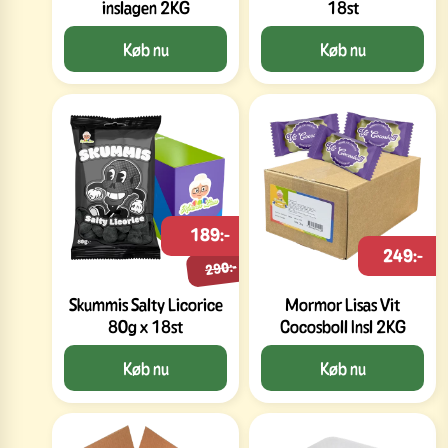
inslagen 2KG
18st
Køb nu
Køb nu
189:-
249:-
290:-
Skummis Salty Licorice
Mormor Lisas Vit
80g x 18st
Cocosboll Insl 2KG
Køb nu
Køb nu