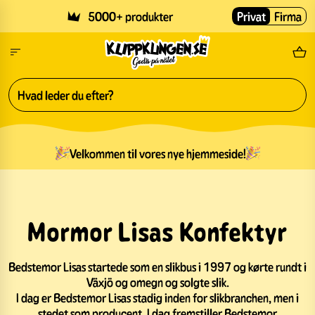
Skip to main content
5000+ produkter
Privat
Firma
Gr
Velkommen til vores nye hjemmeside!
Mormor Lisas Konfektyr
Bedstemor Lisas startede som en slikbus i 1997 og kørte rundt i
Växjö og omegn og solgte slik.
I dag er Bedstemor Lisas stadig inden for slikbranchen, men i
stedet som producent. I dag fremstiller Bedstemor