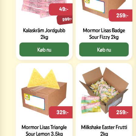
49:-
259:-
299:-
Kalaskräm Jordgubb
Mormor Lisas Badge
2kg
Sour Fizzy 2kg
Køb nu
Køb nu
329:-
259:-
Mormor Lisas Triangle
Milkshake Easter Frutti
Sour Lemon 3.5kg
2kg