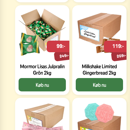
99:-
119:-
249:-
259:-
Mormor Lisas Julpralin
Milkshake Limited
Grön 2kg
Gingerbread 2kg
Køb nu
Køb nu