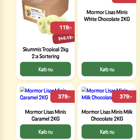
Mormor Lisas Minis
White Chocolate 2KG
119:-
245,12:-
Skummis Tropical 2kg
2:a Sortering
Køb nu
Køb nu
379:-
379:-
Mormor Lisas Minis
Mormor Lisas Minis Milk
Caramel 2KG
Chocolate 2KG
Køb nu
Køb nu