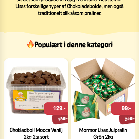
Lisas forskellige typer af Chokoladebolde, men også
traditionelt slik såsom praliner.
Populært i denne kategori
129:-
99:-
189:-
249:-
Chokladboll Mocca Vanilj
Mormor Lisas Julpralin
2kg 2:a sort
Grön 2kg