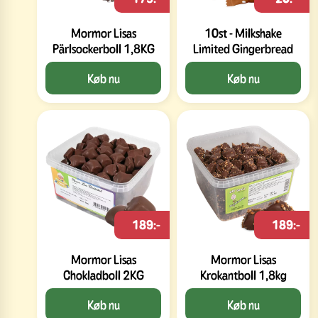
Mormor Lisas
10st - Milkshake
Pärlsockerboll 1,8KG
Limited Gingerbread
Køb nu
Køb nu
189:-
189:-
Mormor Lisas
Mormor Lisas
Chokladboll 2KG
Krokantboll 1,8kg
Køb nu
Køb nu