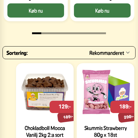
Køb nu
Køb nu
Sortering:
Rekommanderet
129:-
189:-
189:-
290:-
Chokladboll Mocca
Skummis Strawberry
Vanilj 2kg 2:a sort
80g x 18st