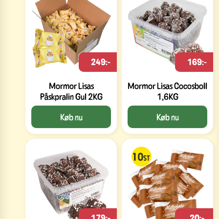
249:-
169:-
Mormor Lisas
Mormor Lisas Cocosboll
Påskpralin Gul 2KG
1,6KG
Køb nu
Køb nu
179:-
20:-