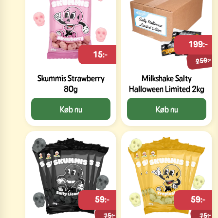
199:-
15:-
259:-
Skummis Strawberry
Milkshake Salty
80g
Halloween Limited 2kg
Køb nu
Køb nu
59:-
59:-
75:-
75:-