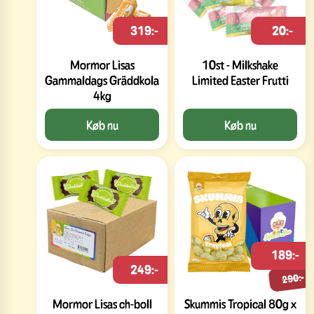
319:-
20:-
Mormor Lisas
10st - Milkshake
Gammaldags Gräddkola
Limited Easter Frutti
4kg
Køb nu
Køb nu
189:-
249:-
290:-
Mormor Lisas ch-boll
Skummis Tropical 80g x