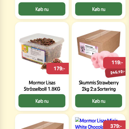
Køb nu
Køb nu
119:-
179:-
245,12:-
Mormor Lisas
Skummis Strawberry
Strösselboll 1.8KG
2kg 2:a Sortering
Køb nu
Køb nu
379:-