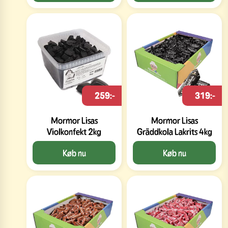
259:-
319:-
Mormor Lisas
Mormor Lisas
Violkonfekt 2kg
Gräddkola Lakrits 4kg
Køb nu
Køb nu