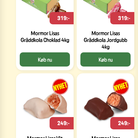
319:-
319:-
Mormor Lisas
Mormor Lisas
Gräddkola Choklad 4kg
Gräddkola Jordgubb
4kg
Køb nu
Køb nu
249:-
249:-
Mormor Lisas Vit
Mormor Lisas