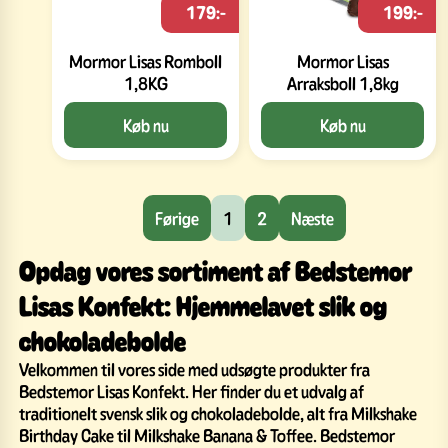
179:-
199:-
Mormor Lisas Romboll
Mormor Lisas
1,8KG
Arraksboll 1,8kg
Køb nu
Køb nu
Førige
1
2
Næste
Opdag vores sortiment af Bedstemor
Lisas Konfekt: Hjemmelavet slik og
chokoladebolde
Velkommen til vores side med udsøgte produkter fra
Bedstemor Lisas Konfekt. Her finder du et udvalg af
traditionelt svensk slik og chokoladebolde, alt fra Milkshake
Birthday Cake til Milkshake Banana & Toffee. Bedstemor