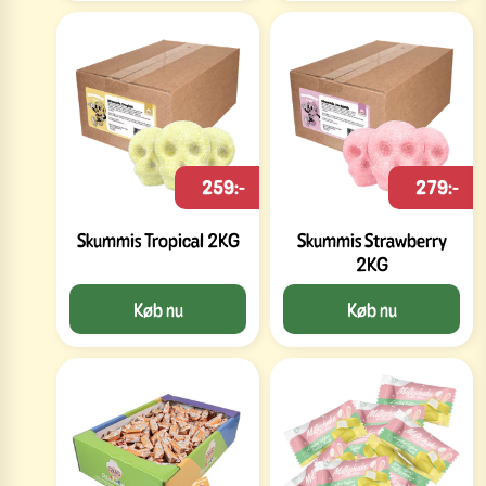
259:-
279:-
Skummis Tropical 2KG
Skummis Strawberry
2KG
Køb nu
Køb nu