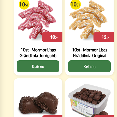
10:-
12:-
10st - Mormor Lisas
10st - Mormor Lisas
Gräddkola Jordgubb
Gräddkola Original
Køb nu
Køb nu