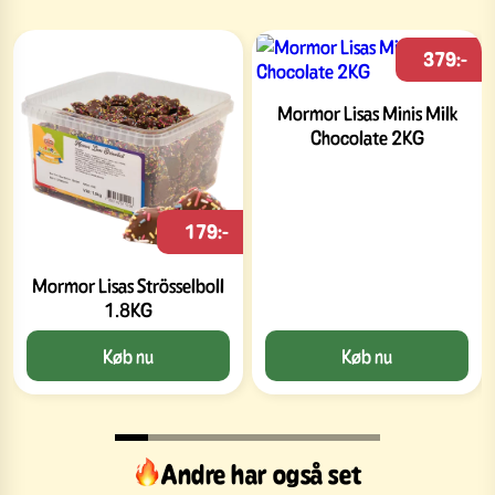
379:-
Mormor Lisas Minis Milk
Chocolate 2KG
179:-
Mormor Lisas Strösselboll
1.8KG
Køb nu
Køb nu
Andre har også set