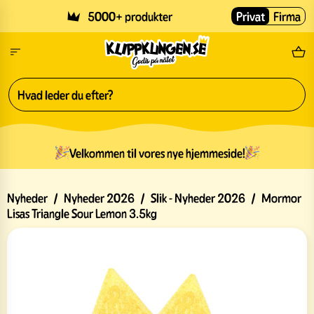
Skip to main content
5000+ produkter
Privat
Firma
Gr
Velkommen til vores nye hjemmeside!
Nyheder
/
Nyheder 2026
/
Slik - Nyheder 2026
/
Mormor
Lisas Triangle Sour Lemon 3.5kg