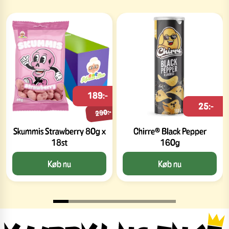
189:-
25:-
290:-
Skummis Strawberry 80g x
Chirre® Black Pepper
18st
160g
Køb nu
Køb nu