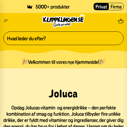
Skip to main content
5000+ produkter
Privat
Firma
Gr
Velkommen til vores nye hjemmeside!
Joluca
Opdag Jolucas vitamin- og energidrikke – den perfekte
kombination af smag og funktion. Joluca tilbyder fire unikke
drikke, der er fyldt med vitaminer og ingredienser, der giver dig
den energi, du har brug for i løbet af dagen. Uanset om du leder