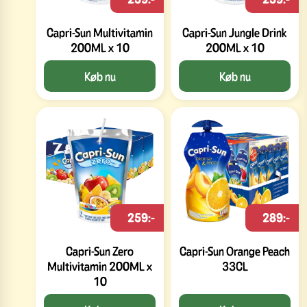
Capri-Sun Multivitamin
Capri-Sun Jungle Drink
200ML x 10
200ML x 10
Køb nu
Køb nu
259:-
289:-
Capri-Sun Zero
Capri-Sun Orange Peach
Multivitamin 200ML x
33CL
10