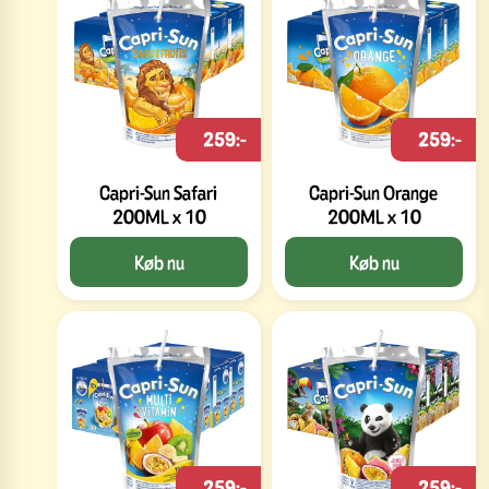
259:-
259:-
Capri-Sun Safari
Capri-Sun Orange
200ML x 10
200ML x 10
Køb nu
Køb nu
259:-
259:-