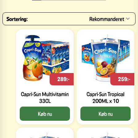
Sortering:
Rekommanderet
289:-
259:-
Capri-Sun Multivitamin
Capri-Sun Tropical
33CL
200ML x 10
Køb nu
Køb nu