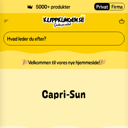
Skip to main content
5000+ produkter
Privat
Firma
Gr
Velkommen til vores nye hjemmeside!
Capri-Sun