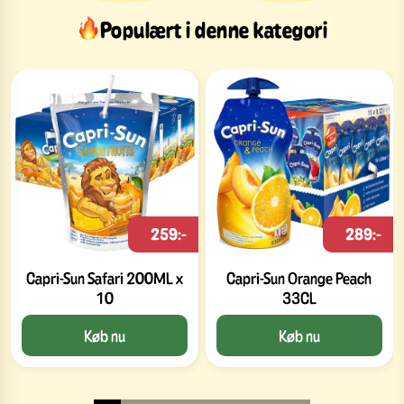
Populært i denne kategori
259:-
289:-
Capri-Sun Safari 200ML x
Capri-Sun Orange Peach
10
33CL
Køb nu
Køb nu