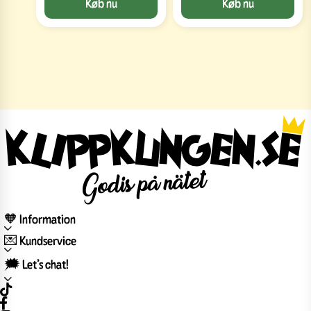
Køb nu
Køb nu
🧡 Information
💌 Kundservice
🗯️ Let’s chat!