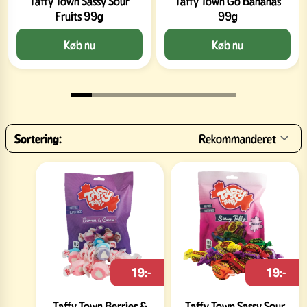
Taffy Town Sassy Sour
Taffy Town Go Bananas
Fruits 99g
99g
Køb nu
Køb nu
Sortering:
Rekommanderet
19:-
19:-
Taffy Town Berries &
Taffy Town Sassy Sour