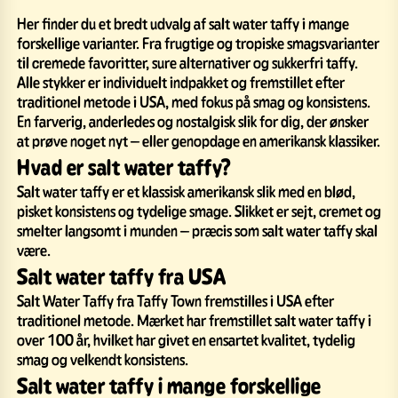
Her finder du et bredt udvalg af salt water taffy i mange
forskellige varianter. Fra frugtige og tropiske smagsvarianter
til cremede favoritter, sure alternativer og sukkerfri taffy.
Alle stykker er individuelt indpakket og fremstillet efter
traditionel metode i USA, med fokus på smag og konsistens.
En farverig, anderledes og nostalgisk slik for dig, der ønsker
at prøve noget nyt – eller genopdage en amerikansk klassiker.
Hvad er salt water taffy?
Salt water taffy er et klassisk amerikansk slik med en blød,
pisket konsistens og tydelige smage. Slikket er sejt, cremet og
smelter langsomt i munden – præcis som salt water taffy skal
være.
Salt water taffy fra USA
Salt Water Taffy fra Taffy Town fremstilles i USA efter
traditionel metode. Mærket har fremstillet salt water taffy i
over 100 år, hvilket har givet en ensartet kvalitet, tydelig
smag og velkendt konsistens.
Salt water taffy i mange forskellige