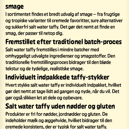
smage
I sortimentet findes et bredt udvalg af smage – fra frugtige
og tropiske varianter til cremede favoritter, sure alternativer
og sukkerfri salt water taffy. Det gør det nemt at finde en
smag, der passer til netop dig.
Fremstillet efter traditionel batch-proces
Salt water taffy fremstilles i mindre batcher med
omhyggeligt udvalgte ingredienser og smagsstoffer. Den
traditionelle fremstillingsproces bidrager til den bløde
tekstur og de tydelige, realistiske smage.
Individuelt indpakkede taffy-stykker
Hvert stykke salt water taffy er individuelt indpakket, hvilket
gør det nemt at tage lidt ad gangen og nyde, når du vil. Det
gør også slikken let at dele og opbevare.
Salt water taffy uden nødder og gluten
Produkter er fri for nødder, jordnødder og gluten. De
indeholder mælk og æggehvide, hvilket bidrager til den
cremede konsistens, der er typisk for salt water taffy.