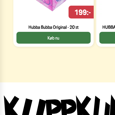
199:-
Hubba Bubba Original - 20 st
HUBBA 
Køb nu