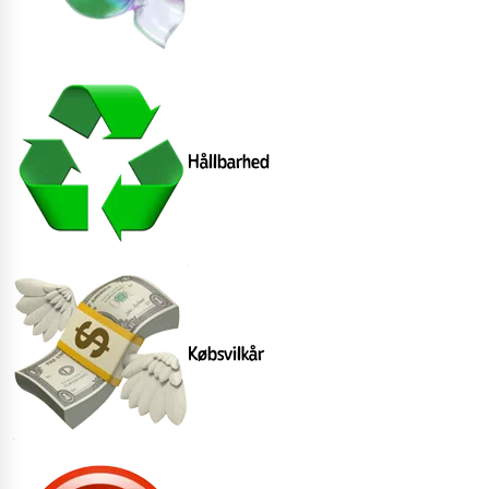
Hållbarhed
Købsvilkår