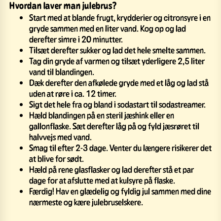
Hvordan laver man julebrus?
Start med at blande frugt, krydderier og citronsyre i en
gryde sammen med en liter vand. Kog op og lad
derefter simre i 20 minutter.
Tilsæt derefter sukker og lad det hele smelte sammen.
Tag din gryde af varmen og tilsæt yderligere 2,5 liter
vand til blandingen.
Dæk derefter den afkølede gryde med et låg og lad stå
uden at røre i ca. 12 timer.
Sigt det hele fra og bland i sodastart til sodastreamer.
Hæld blandingen på en steril jæshink eller en
gallonflaske. Sæt derefter låg på og fyld jæsrøret til
halvvejs med vand.
Smag til efter 2-3 dage. Venter du længere risikerer det
at blive for sødt.
Hæld på rene glasflasker og lad derefter stå et par
dage for at afslutte med at kulsyre på flaske.
Færdig! Hav en glædelig og fyldig jul sammen med dine
nærmeste og kære julebruselskere.