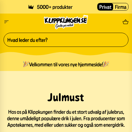
Skip to main content
5000+ produkter
Privat
Firma
Gr
Velkommen til vores nye hjemmeside!
Julmust
Hos os på Klippkungen finder du et stort udvalg af julebrus,
denne umådeligt populære drik i julen. Fra producenter som
Apotekarnes, med eller uden sukker og også som energidrik.