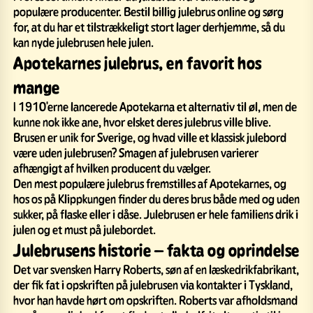
populære producenter. Bestil billig julebrus online og sørg
for, at du har et tilstrækkeligt stort lager derhjemme, så du
kan nyde julebrusen hele julen.
Apotekarnes julebrus, en favorit hos
mange
I 1910'erne lancerede Apotekarna et alternativ til øl, men de
kunne nok ikke ane, hvor elsket deres julebrus ville blive.
Brusen er unik for Sverige, og hvad ville et klassisk julebord
være uden julebrusen? Smagen af julebrusen varierer
afhængigt af hvilken producent du vælger.
Den mest populære julebrus fremstilles af Apotekarnes, og
hos os på Klippkungen finder du deres brus både med og uden
sukker, på flaske eller i dåse. Julebrusen er hele familiens drik i
julen og et must på julebordet.
Julebrusens historie – fakta og oprindelse
Det var svensken Harry Roberts, søn af en læskedrikfabrikant,
der fik fat i opskriften på julebrusen via kontakter i Tyskland,
hvor han havde hørt om opskriften. Roberts var afholdsmand