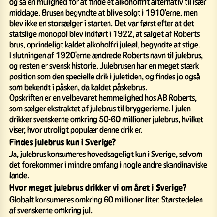
og så en mulighed for at finde et alkoholfrit alternativ til især
middage. Brusen begyndte at blive solgt i 1910'erne, men
blev ikke en storsælger i starten. Det var først efter at det
statslige monopol blev indført i 1922, at salget af Roberts
brus, oprindeligt kaldet alkoholfri juleøl, begyndte at stige.
I slutningen af 1920'erne ændrede Roberts navn til julebrus,
og resten er svensk historie. Julebrusen har en meget stærk
position som den specielle drik i juletiden, og findes jo også
som bekendt i påsken, da kaldet påskebrus.
Opskriften er en velbevaret hemmelighed hos AB Roberts,
som sælger ekstraktet af julebrus til bryggerierne. I julen
drikker svenskerne omkring 50-60 millioner julebrus, hvilket
viser, hvor utroligt populær denne drik er.
Findes julebrus kun i Sverige?
Ja, julebrus konsumeres hovedsageligt kun i Sverige, selvom
det forekommer i mindre omfang i nogle andre skandinaviske
lande.
Hvor meget julebrus drikker vi om året i Sverige?
Globalt konsumeres omkring 60 millioner liter. Størstedelen
af svenskerne omkring jul.