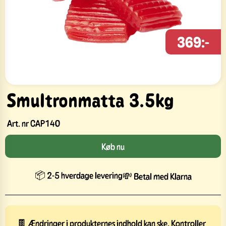
369:-
Smultronmatta 3.5kg
Art. nr
CAP140
Køb nu
📦 2-5 hverdage levering
💸 Betal med Klarna
🍫 Ændringer i produkternes indhold kan ske. Kontroller