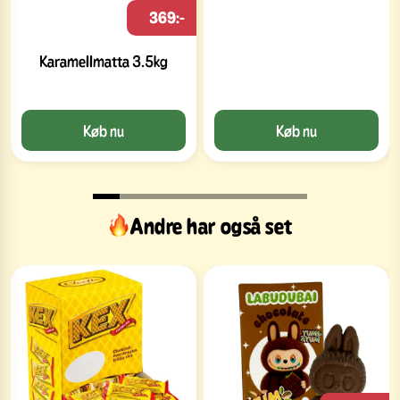
369:-
Karamellmatta 3.5kg
Køb nu
Køb nu
Andre har også set