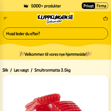
Skip to main content
5000+ produkter
Privat
Firma
Gr
Velkommen til vores nye hjemmeside!
Slik
/
Løs vægt
/
Smultronmatta 3.5kg