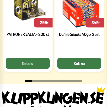
299:-
349:-
PATRONER SALTA - 200 st
Dumle Snacks 40g x 25st
Køb nu
Køb nu