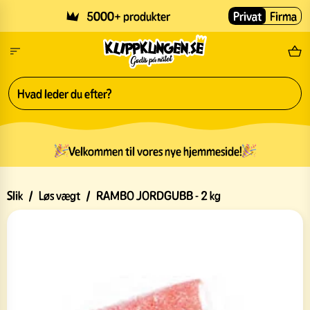
Skip to main content
5000+ produkter
Privat
Firma
Gr
Velkommen til vores nye hjemmeside!
Slik
/
Løs vægt
/
RAMBO JORDGUBB - 2 kg