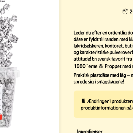
📦 2-
Leder du efter en ordentlig do
dåse er fyldt til randen med kla
lakridselskeren, kontoret, but
og karakteristiske pulveroverf
attitude! En svensk favorit fr
1980`erne 🧂 Proppet med sal
Praktisk plastdåse med låg – 
sprede sig i smagsløgene!
🍫 Ændringer i produkterne
produktinformationen på 
Ingredienser