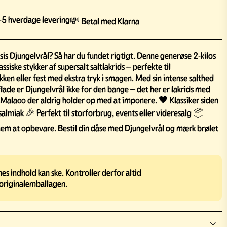
5 hverdage levering
💸 Betal med Klarna
sis Djungelvrål? Så har du fundet rigtigt. Denne generøse 2-kilos
ssiske stykker af supersalt saltlakrids – perfekte til
ikken eller fest med ekstra tryk i smagen. Med sin intense salthed
lade er Djungelvrål ikke for den bange – det her er lakrids med
a Malaco der aldrig holder op med at imponere. 🖤 Klassiker siden
miak 🎉 Perfekt til storforbrug, events eller videresalg 📦
nem at opbevare. Bestil din dåse med Djungelvrål og mærk brølet
s indhold kan ske. Kontroller derfor altid
originalemballagen.