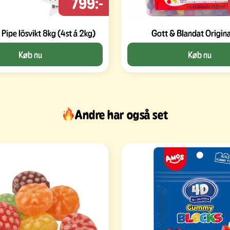
799:-
Pipe lösvikt 8kg (4st á 2kg)
Gott & Blandat Origin
Køb nu
Køb nu
Andre har også set