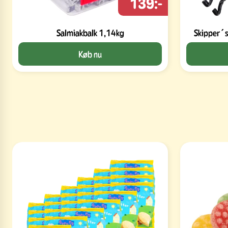
139:-
Salmiakbalk 1,14kg
Skipper´s 
Køb nu