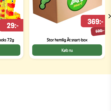
369:-
29:-
500:-
Amos 4D Fruit Gummy Blocks 72g
Stor hemlig Ät snart-box
Køb nu