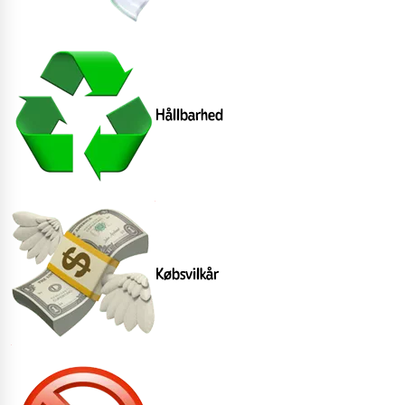
Hållbarhed
Købsvilkår