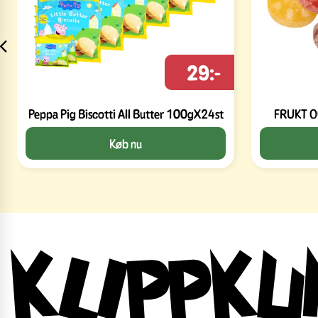
29:-
Peppa Pig Biscotti All Butter 100gX24st
FRUKT O
Køb nu