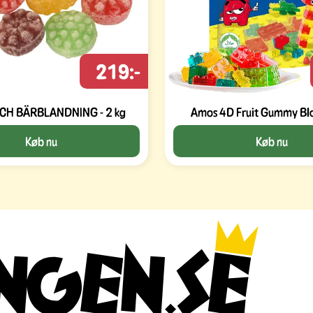
219:-
CH BÄRBLANDNING - 2 kg
Køb nu
Køb nu