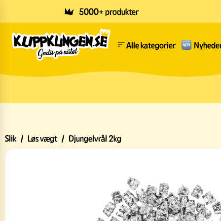
Skip to main content
5000+ produkter
Alle kategorier
Nyhede
Slik
/
Løs vægt
/
Djungelvrål 2kg