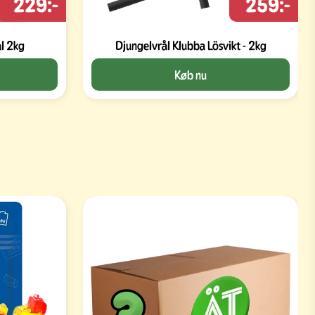
229:-
259:-
al 2kg
Djungelvrål Klubba Lösvikt - 2kg
Køb nu