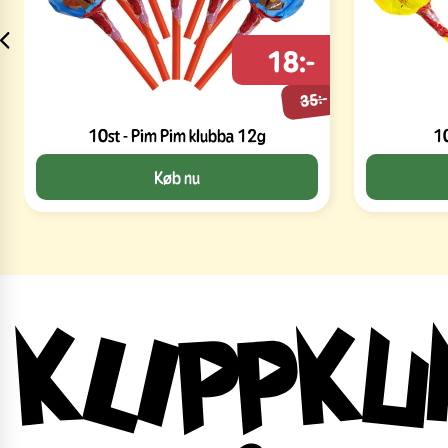
18:-
35:-
10st - Pim Pim klubba 12g
10
Køb nu