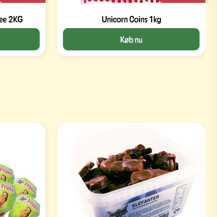
fee 2KG
Unicorn Coins 1kg
Køb nu