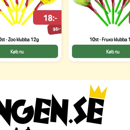
18:-
35:-
st - Zoo klubba 12g
10st - Fruxo klubba
Køb nu
Køb nu