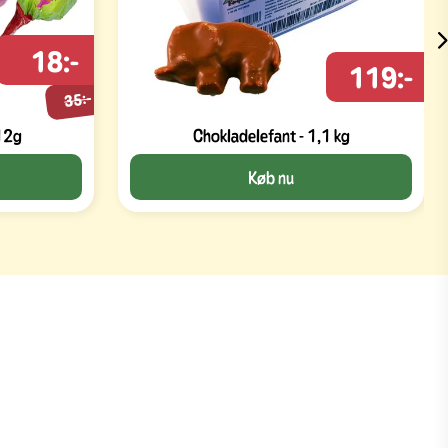
18:-
119:-
35:-
 12g
Chokladelefant - 1,1 kg
Køb nu