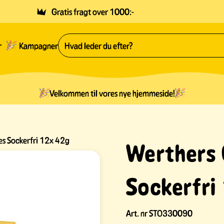
Gratis fragt over 1000:-
r
Kampagner
Velkommen til vores nye hjemmeside!
s Sockerfri 12x 42g
Werthers 
Sockerfri
Art. nr
STO330090