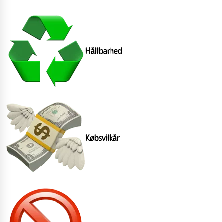
Hållbarhed
Købsvilkår