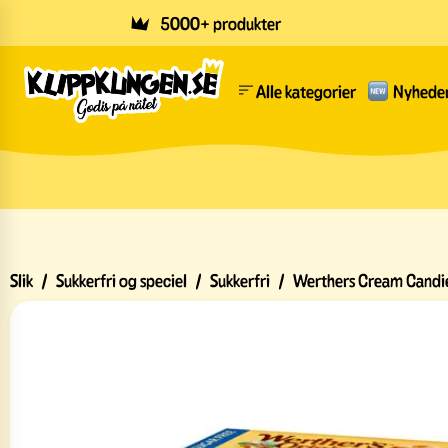
Skip to main content
5000+ produkter
Alle kategorier
Nyhede
Slik
/
Sukkerfri og speciel
/
Sukkerfri
/
Werthers Cream Candie