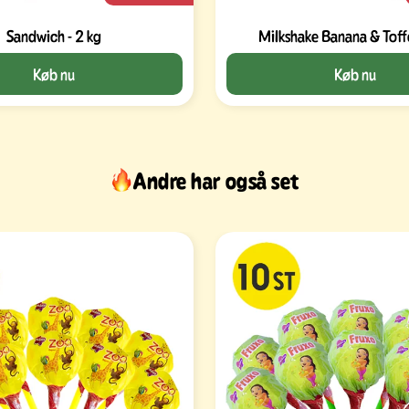
Sandwich - 2 kg
Milkshake Banana & Tof
Køb nu
Køb nu
Andre har også set