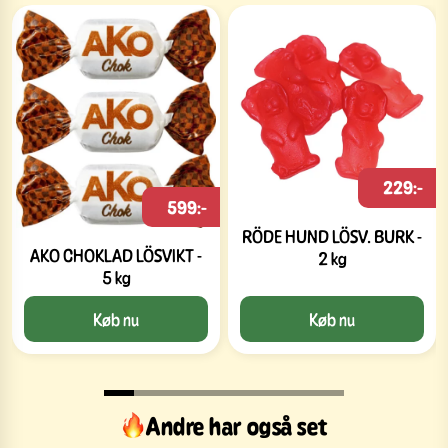
229:-
599:-
RÖDE HUND LÖSV. BURK -
AKO CHOKLAD LÖSVIKT -
2 kg
5 kg
Køb nu
Køb nu
Andre har også set