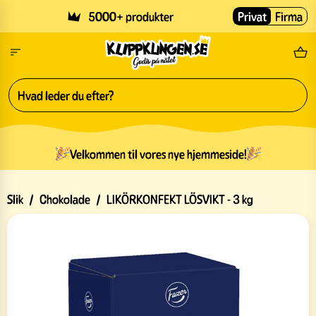
Skip to main content
5000+ produkter
Privat
Firma
Gr
Velkommen til vores nye hjemmeside!
Slik
/
Chokolade
/
LIKÖRKONFEKT LÖSVIKT - 3 kg