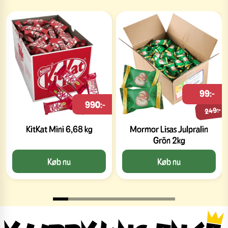
99:-
990:-
249:-
KitKat Mini 6,68 kg
Mormor Lisas Julpralin
Grön 2kg
Køb nu
Køb nu