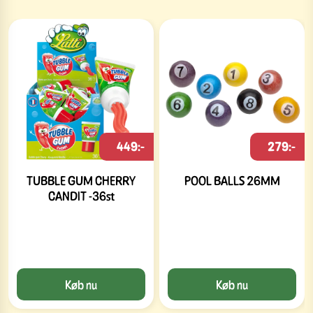
449:-
279:-
TUBBLE GUM CHERRY
POOL BALLS 26MM
CANDIT -36st
Køb nu
Køb nu