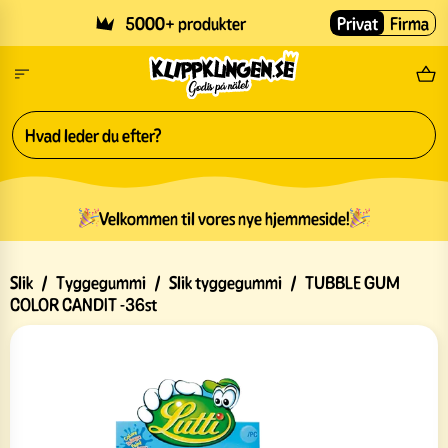
Skip to main content
5000+ produkter
Privat
Firma
Gr
Velkommen til vores nye hjemmeside!
Slik
/
Tyggegummi
/
Slik tyggegummi
/
TUBBLE GUM
COLOR CANDIT -36st