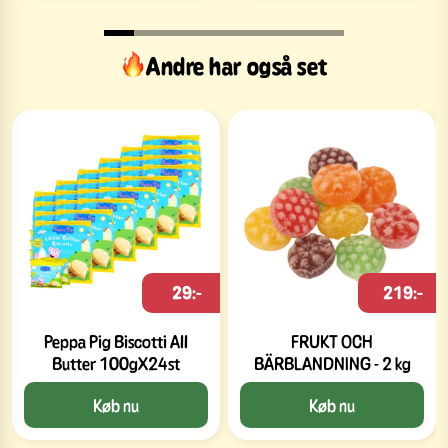
Andre har også set
29:-
219:-
Peppa Pig Biscotti All
FRUKT OCH
Butter 100gX24st
BÄRBLANDNING - 2 kg
Køb nu
Køb nu