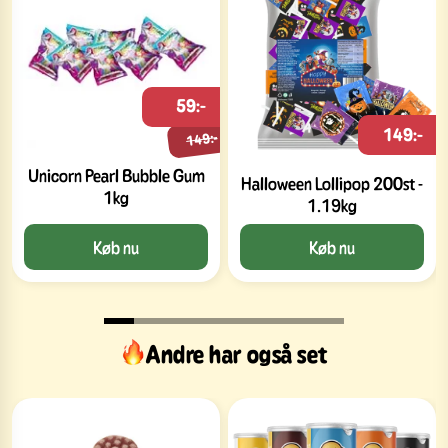
59:-
149:-
149:-
Unicorn Pearl Bubble Gum
Halloween Lollipop 200st -
1kg
1.19kg
Køb nu
Køb nu
Andre har også set