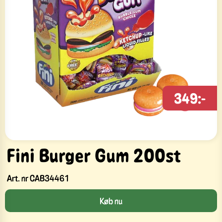
349:-
Fini Burger Gum 200st
Art. nr
CAB34461
Køb nu