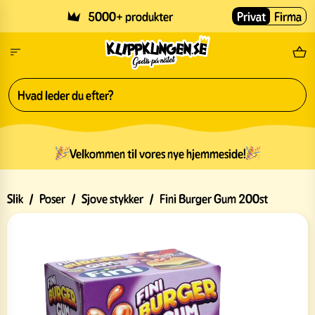
Skip to main content
5000+ produkter
Privat
Firma
Gr
Velkommen til vores nye hjemmeside!
Slik
/
Poser
/
Sjove stykker
/
Fini Burger Gum 200st