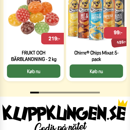
99:-
219:-
125:-
FRUKT OCH
Chirre® Chips Mixat 5-
BÄRBLANDNING - 2 kg
pack
Køb nu
Køb nu