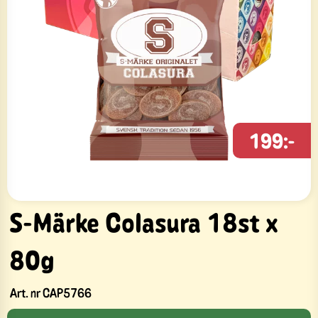
199:-
S-Märke Colasura 18st x
80g
Art. nr
CAP5766