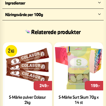
Ingredienser
Näringsvärde per 100g
Relaterede produkter
249:-
199:-
S-Märke pulver Colasur
S-Märke Surt Skum 70g x
2kg
14 st