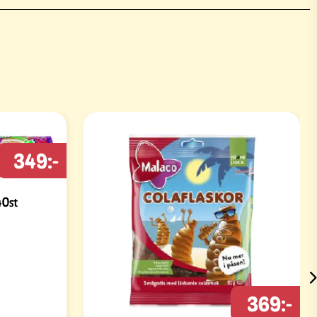
349:-
40st
369:-