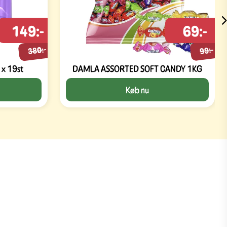
149:-
69:-
380:-
99:-
 x 19st
DAMLA ASSORTED SOFT CANDY 1KG
Køb nu