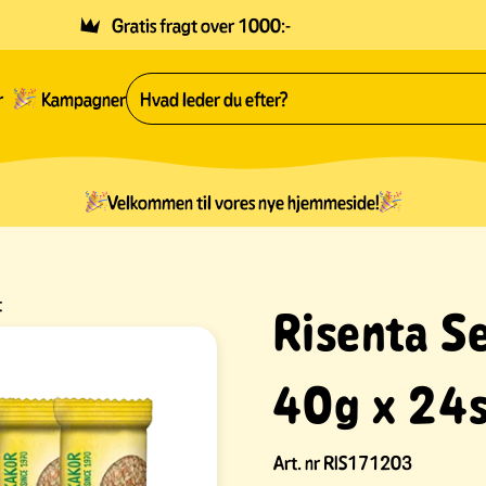
Gratis fragt over 1000:-
r
Kampagner
Velkommen til vores nye hjemmeside!
t
Risenta S
40g x 24
Art. nr
RIS171203