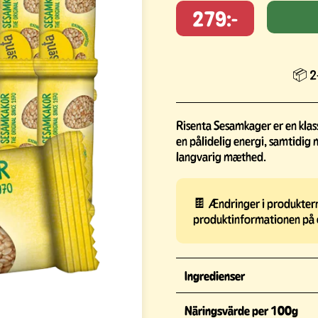
279:-
📦 2-
Risenta Sesamkager er en klas
en pålidelig energi, samtidig 
langvarig mæthed.
🍫 Ændringer i produkterne
produktinformationen på 
Ingredienser
Näringsvärde per 100g