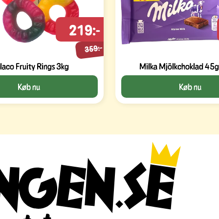
219:-
359:-
aco Fruity Rings 3kg
Milka Mjölkchoklad 45g
Køb nu
Køb nu