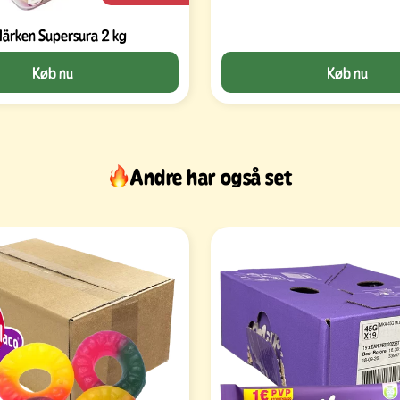
ärken Supersura 2 kg
Køb nu
Køb nu
Andre har også set