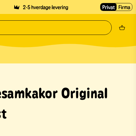
2-5 hverdage levering
Privat
Firma
esamkakor Original
st