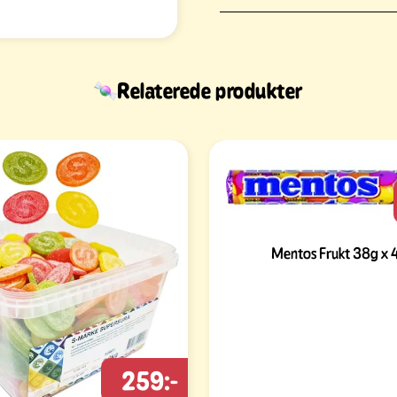
Relaterede produkter
Mentos Frukt 38g x 
259:-