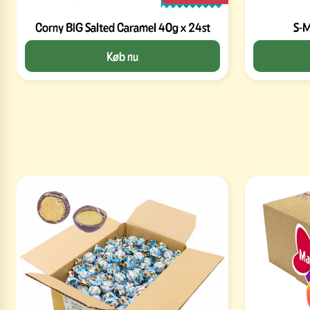
Corny BIG Salted Caramel 40g x 24st
S-M
Køb nu