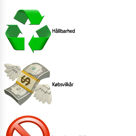
Hållbarhed
Købsvilkår