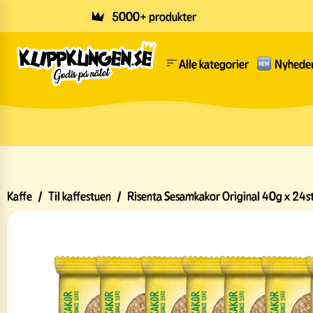
Skip to main content
5000+ produkter
Alle kategorier
Nyhede
Kaffe
/
Til kaffestuen
/
Risenta Sesamkakor Original 40g x 24s