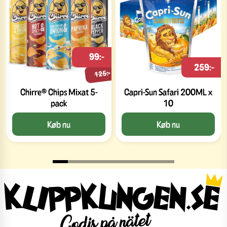
99:-
259:-
125:-
Chirre® Chips Mixat 5-
Capri-Sun Safari 200ML x
pack
10
Køb nu
Køb nu