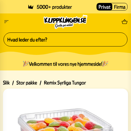
Skip to main content
5000+ produkter
Privat
Firma
Gr
Velkommen til vores nye hjemmeside!
Slik
/
Stor pakke
/
Remix Syrliga Tungor