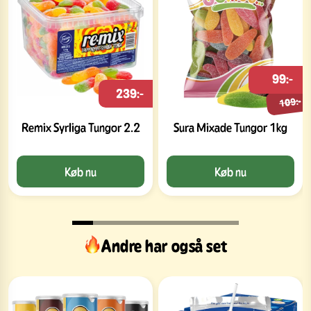
99:-
239:-
109:-
Remix Syrliga Tungor 2.2
Sura Mixade Tungor 1kg
Køb nu
Køb nu
Andre har også set