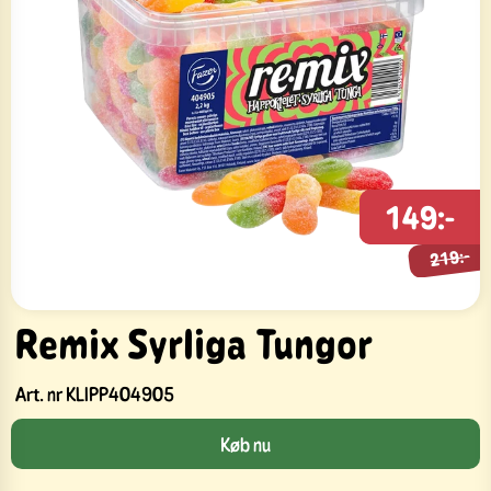
149:-
219:-
219:-
Remix Syrliga Tungor
Art. nr
KLIPP404905
Køb nu