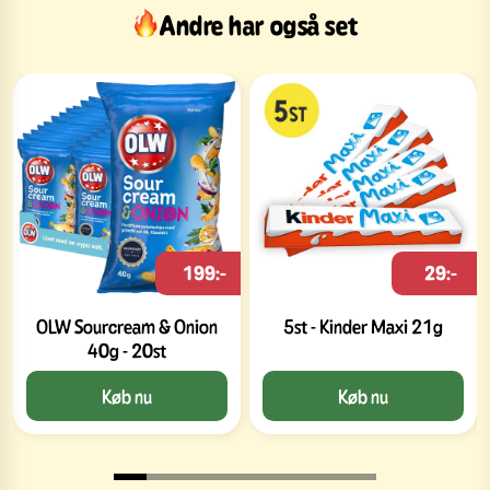
Andre har også set
199:-
29:-
OLW Sourcream & Onion
5st - Kinder Maxi 21g
40g - 20st
Køb nu
Køb nu