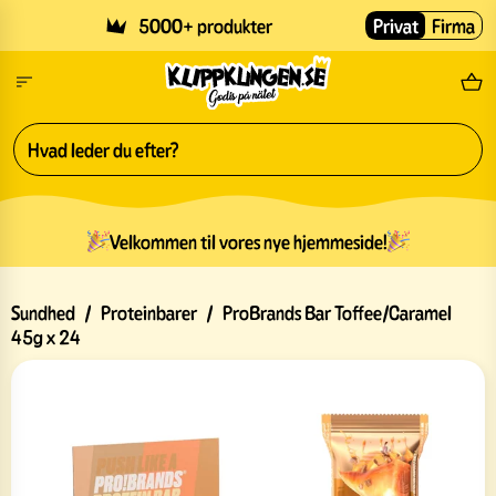
Skip to main content
5000+ produkter
Privat
Firma
Gr
Velkommen til vores nye hjemmeside!
Sundhed
/
Proteinbarer
/
ProBrands Bar Toffee/Caramel
45g x 24