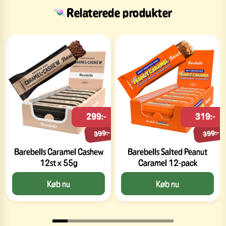
Relaterede produkter
299:-
319:-
399:-
399:-
Barebells Caramel Cashew
Barebells Salted Peanut
12st x 55g
Caramel 12-pack
Køb nu
Køb nu