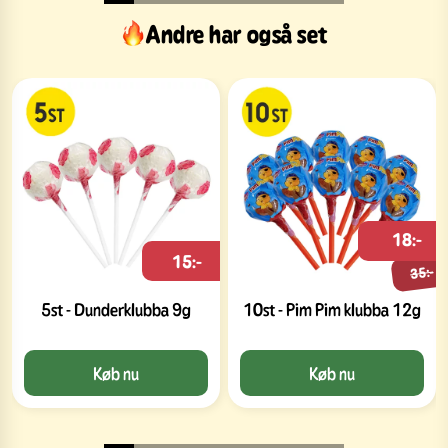
Andre har også set
18:-
15:-
35:-
5st - Dunderklubba 9g
10st - Pim Pim klubba 12g
Køb nu
Køb nu