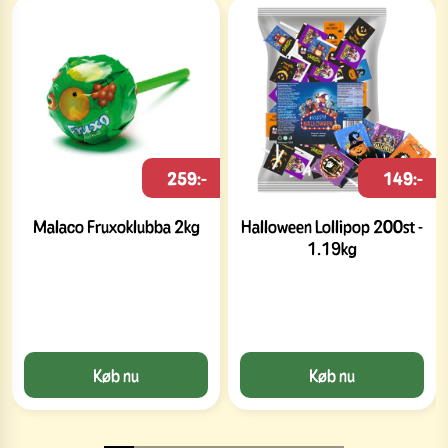
259:-
149:-
Malaco Fruxoklubba 2kg
Halloween Lollipop 200st -
1.19kg
Køb nu
Køb nu