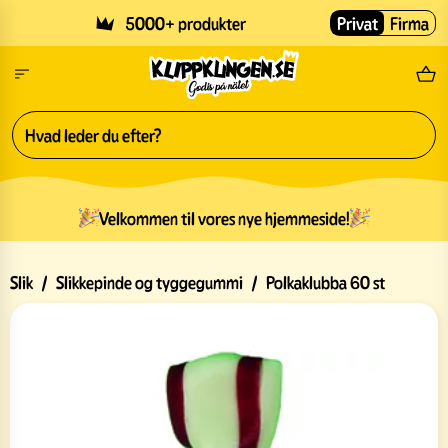
Skip to main content
5000+ produkter
Privat
Firma
Gr
Velkommen til vores nye hjemmeside!
Slik
/
Slikkepinde og tyggegummi
/
Polkaklubba 60 st