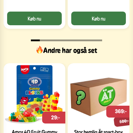
Køb nu
Køb nu
Andre har også set
369:-
29:-
500:-
Amos 4D Fruit Gummy
Stor hemlig Ät snart-box