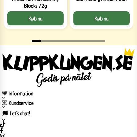
Blocks 72g
Køb nu
Køb nu
🧡 Information
💌 Kundservice
🗯️ Let’s chat!