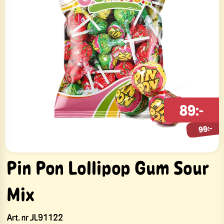
89:-
99:-
99:-
Pin Pon Lollipop Gum Sour
Mix
Art. nr
JL91122