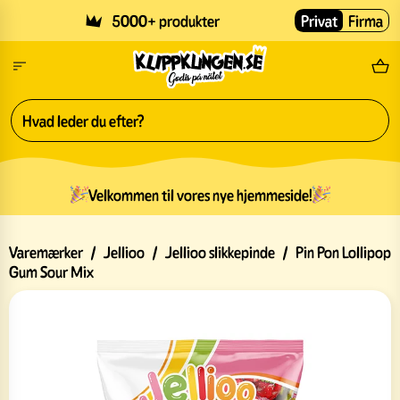
Skip to main content
5000+ produkter
Privat
Firma
Gr
Velkommen til vores nye hjemmeside!
Varemærker
/
Jellioo
/
Jellioo slikkepinde
/
Pin Pon Lollipop
Gum Sour Mix