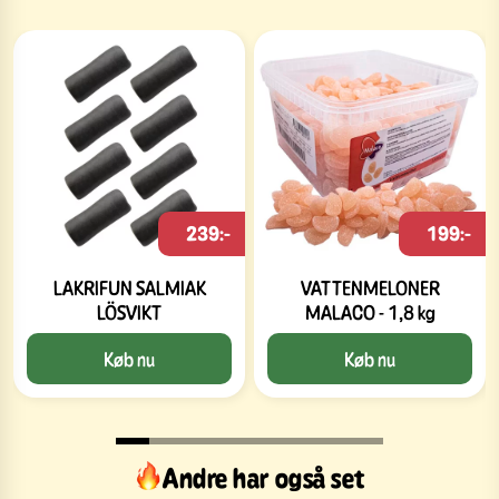
239:-
199:-
LAKRIFUN SALMIAK
VATTENMELONER
LÖSVIKT
MALACO - 1,8 kg
Køb nu
Køb nu
Andre har også set