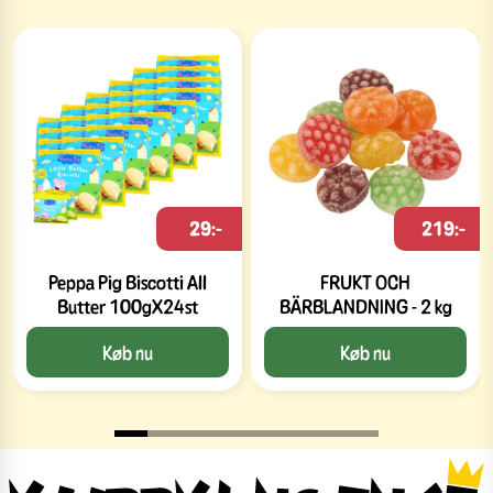
29:-
219:-
Peppa Pig Biscotti All
FRUKT OCH
Butter 100gX24st
BÄRBLANDNING - 2 kg
Køb nu
Køb nu