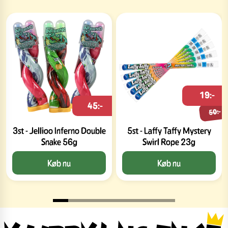
19:-
45:-
50:-
3st - Jellioo Inferno Double
5st - Laffy Taffy Mystery
Snake 56g
Swirl Rope 23g
Køb nu
Køb nu