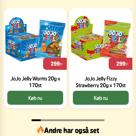
299:-
299:-
JoJo Jelly Worms 20g x
JoJo Jelly Fizzy
170st
Strawberry 20g x 170st
Køb nu
Køb nu
Andre har også set