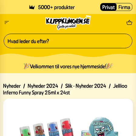
Skip to main content
5000+ produkter
Privat
Firma
Gr
Velkommen til vores nye hjemmeside!
Nyheder
/
Nyheder 2024
/
Slik - Nyheder 2024
/
Jellioo
Inferno Funny Spray 25ml x 24st