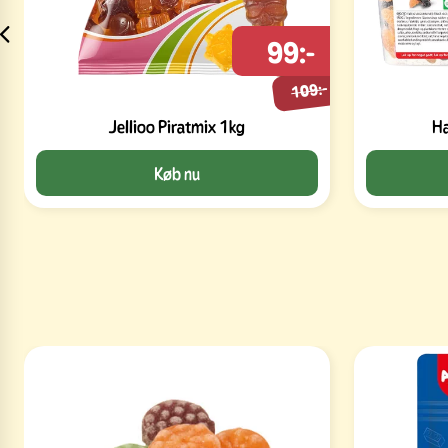
99:-
109:-
Jellioo Piratmix 1kg
Ha
Køb nu