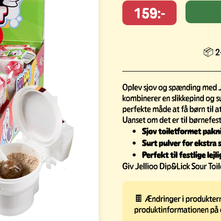
159:-
📦 2-
Oplev sjov og spænding med Je
kombinerer en slikkepind og su
perfekte måde at få børn til a
Uanset om det er til børnefeste
Sjov toiletformet pakn
Surt pulver for ekstra
Perfekt til festlige lej
Giv Jellioo Dip&Lick Sour Toil
🍫 Ændringer i produkterne
produktinformationen på 