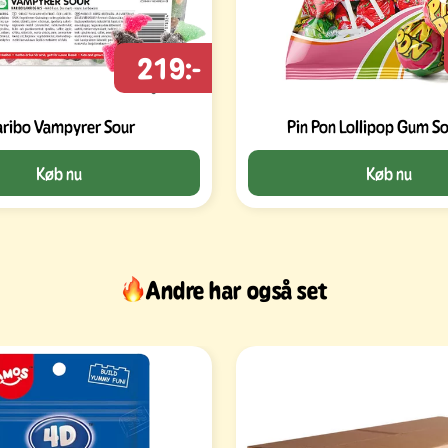
219:-
ribo Vampyrer Sour
Pin Pon Lollipop Gum S
Køb nu
Køb nu
Andre har også set