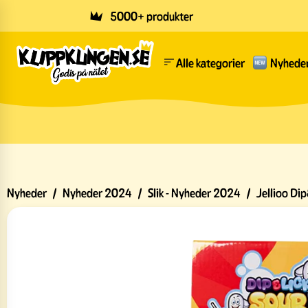
Skip to main content
5000+ produkter
Alle kategorier
Nyhede
Nyheder
/
Nyheder 2024
/
Slik - Nyheder 2024
/
Jellioo Dip