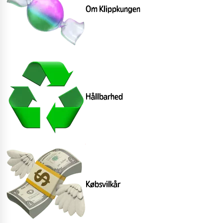
Om Klippkungen
Hållbarhed
Købsvilkår