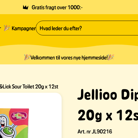
Gratis fragt over 1000:-
r
Kampagner
Velkommen til vores nye hjemmeside!
&Lick Sour Toilet 20g x 12st
Jellioo Di
20g x 12
Art. nr
JL90216