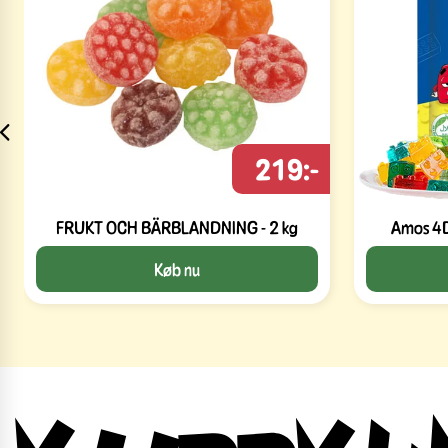
219:-
FRUKT OCH BÄRBLANDNING - 2 kg
Køb nu