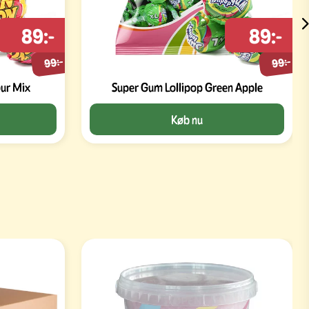
89:-
89:-
99:-
99:-
our Mix
Super Gum Lollipop Green Apple
Køb nu