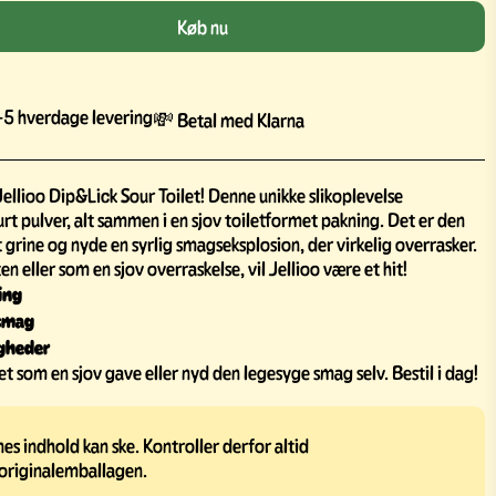
Køb nu
5 hverdage levering
💸 Betal med Klarna
llioo Dip&Lick Sour Toilet! Denne unikke slikoplevelse
rt pulver, alt sammen i en sjov toiletformet pakning. Det er den
t grine og nyde en syrlig smagseksplosion, der virkelig overrasker.
n eller som en sjov overraskelse, vil Jellioo være et hit!
ing
 smag
ligheder
et som en sjov gave eller nyd den legesyge smag selv. Bestil i dag!
s indhold kan ske. Kontroller derfor altid
originalemballagen.