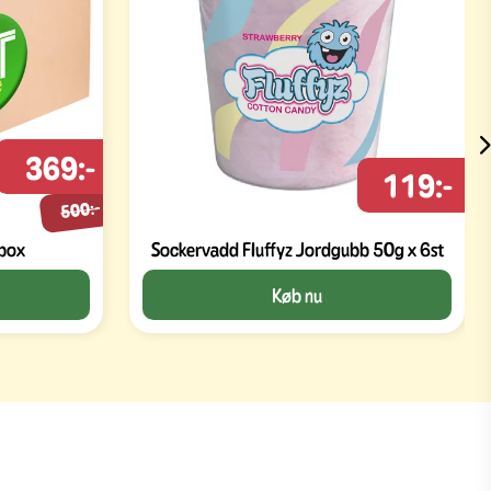
369:-
119:-
500:-
-box
Sockervadd Fluffyz Jordgubb 50g x 6st
Køb nu