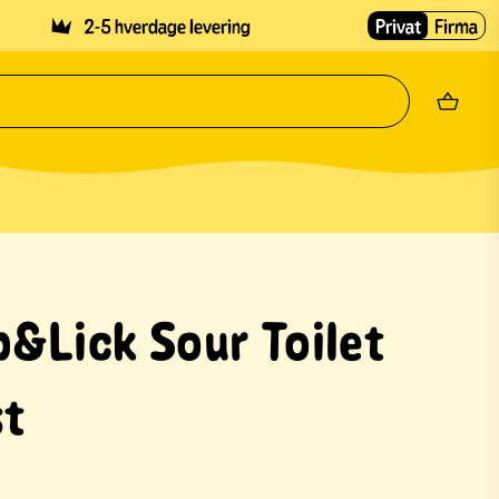
2-5 hverdage levering
Privat
Firma
p&Lick Sour Toilet
st