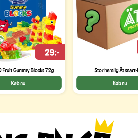
29:-
Amos 4D Fruit Gummy Blocks 72g
Stor hemlig Ät snart
Køb nu
Køb nu