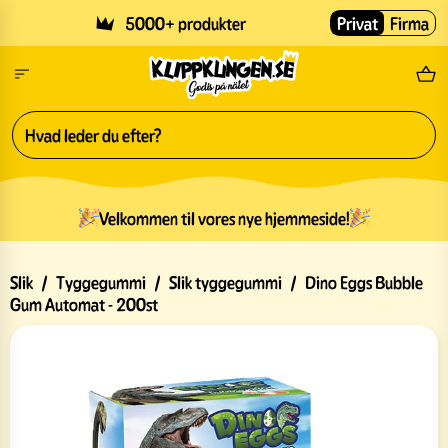
Skip to main content
5000+ produkter
Privat
Firma
Gr
Velkommen til vores nye hjemmeside!
Slik
/
Tyggegummi
/
Slik tyggegummi
/
Dino Eggs Bubble
Gum Automat - 200st