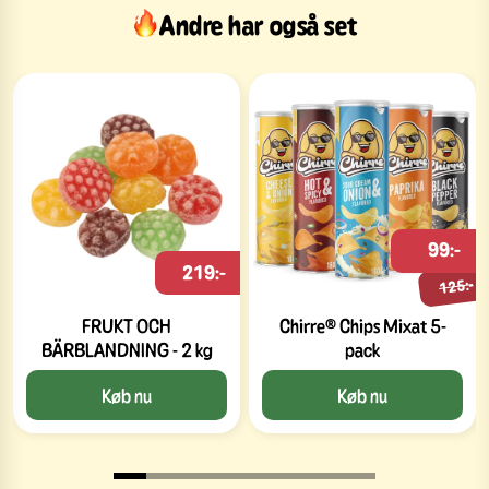
Andre har også set
99:-
219:-
125:-
FRUKT OCH
Chirre® Chips Mixat 5-
BÄRBLANDNING - 2 kg
pack
Køb nu
Køb nu