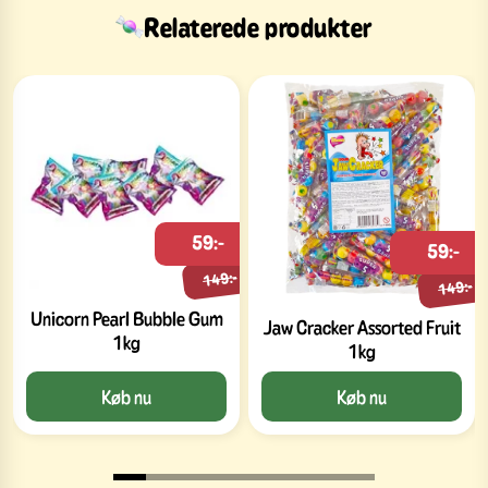
Relaterede produkter
59:-
59:-
149:-
149:-
Unicorn Pearl Bubble Gum
Jaw Cracker Assorted Fruit
1kg
1kg
Køb nu
Køb nu