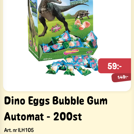
149:-
59:-
149:-
Dino Eggs Bubble Gum
Automat - 200st
Art. nr
ILH105