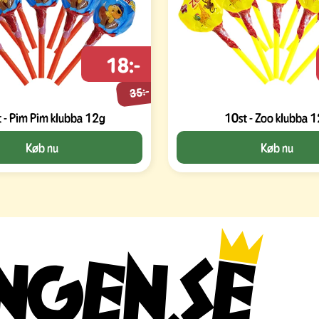
18:-
35:-
 - Pim Pim klubba 12g
10st - Zoo klubba 
Køb nu
Køb nu