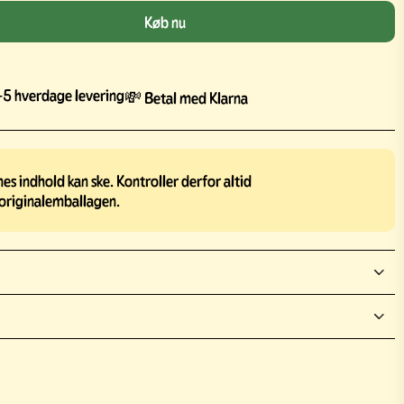
Køb nu
5 hverdage levering
💸 Betal med Klarna
s indhold kan ske. Kontroller derfor altid
originalemballagen.