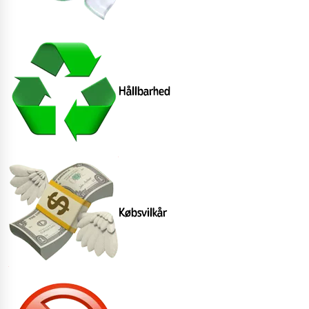
Hållbarhed
Købsvilkår