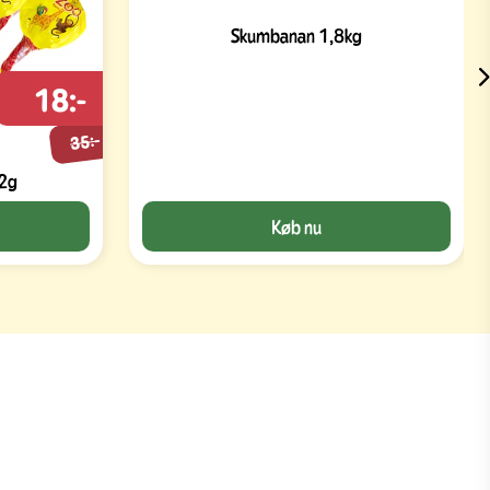
Skumbanan 1,8kg
18:-
35:-
12g
Køb nu