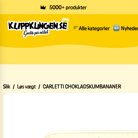
Skip to main content
5000+ produkter
Alle kategorier
Nyhede
Slik
/
Løs vægt
/
CARLETTI CHOKLADSKUMBANANER