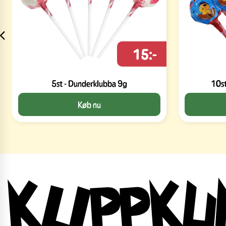
15:-
5st - Dunderklubba 9g
10st
Køb nu