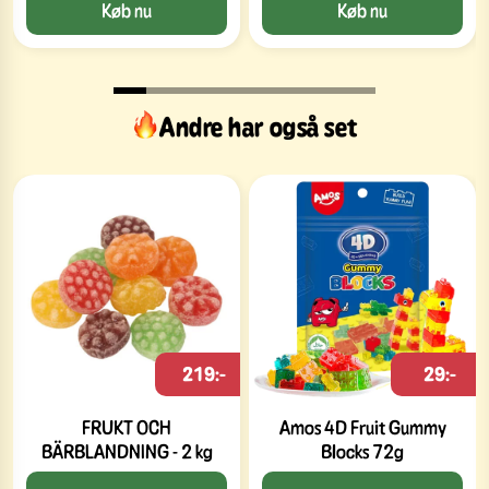
Køb nu
Køb nu
Andre har også set
219:-
29:-
FRUKT OCH
Amos 4D Fruit Gummy
BÄRBLANDNING - 2 kg
Blocks 72g