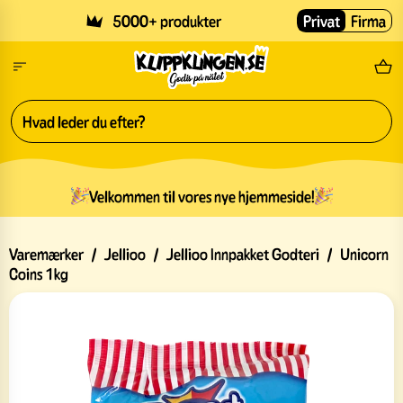
Skip to main content
5000+ produkter
Privat
Firma
Gr
Velkommen til vores nye hjemmeside!
Varemærker
/
Jellioo
/
Jellioo Innpakket Godteri
/
Unicorn
Coins 1kg