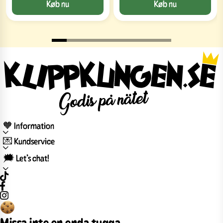
Køb nu
Køb nu
🧡 Information
💌 Kundservice
🗯️ Let’s chat!
Missa inte en enda tugga