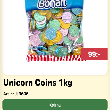
99:-
Unicorn Coins 1kg
Art. nr
JL3606
Køb nu