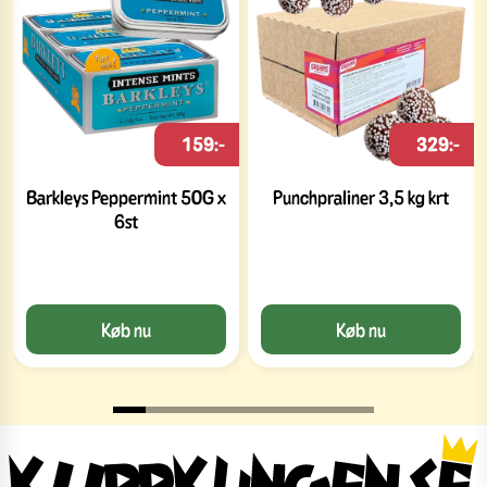
159:-
329:-
Barkleys Peppermint 50G x
Punchpraliner 3,5 kg krt
6st
Køb nu
Køb nu