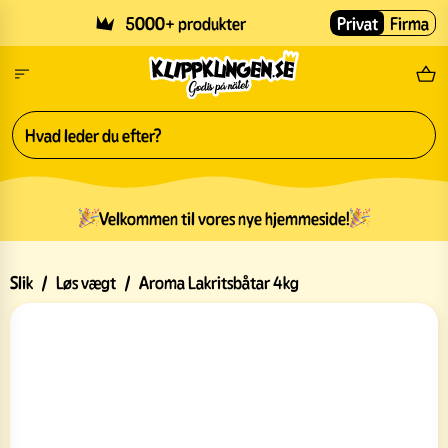
Skip to main content
5000+ produkter
Privat
Firma
Gr
Velkommen til vores nye hjemmeside!
Slik
/
Løs vægt
/
Aroma Lakritsbåtar 4kg