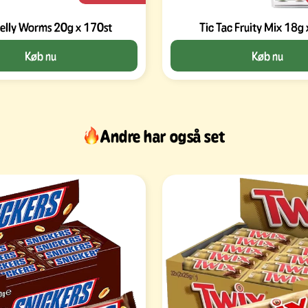
elly Worms 20g x 170st
Tic Tac Fruity Mix 18g 
Køb nu
Køb nu
Andre har også set