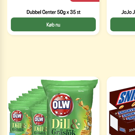
Dubbel Center 50g x 35 st
JoJo J
Køb nu