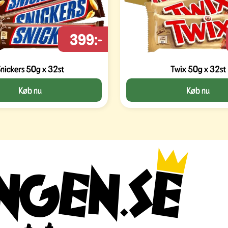
399:-
nickers 50g x 32st
Twix 50g x 32st
Køb nu
Køb nu