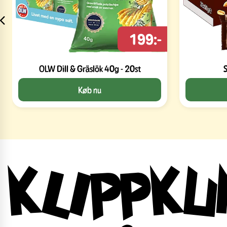
199:-
OLW Dill & Gräslök 40g - 20st
S
Køb nu