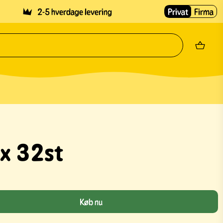
2-5 hverdage levering
Privat
Firma
x 32st
Køb nu