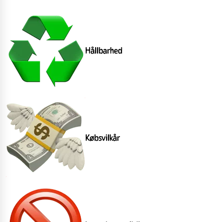
Hållbarhed
Købsvilkår