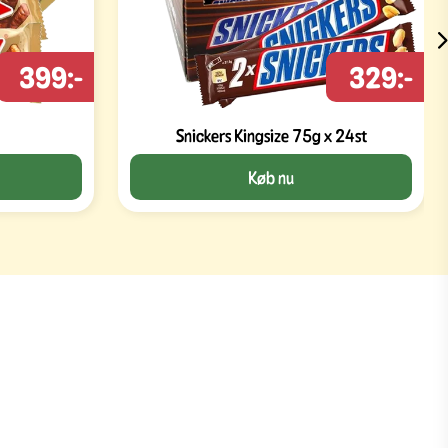
399:-
329:-
Snickers Kingsize 75g x 24st
Køb nu