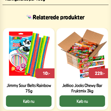
Relaterede produkter
10:-
229:-
Jimmy Sour Belts Rainbow
Jellioo Jocks Chewy Bar
75g
Fruktmix 3kg
Køb nu
Køb nu