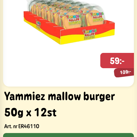
129:-
59:-
129:-
Yammiez mallow burger
50g x 12st
Art. nr
ER46110