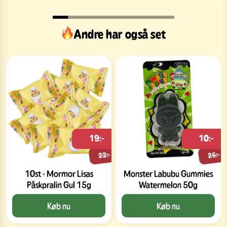
Andre har også set
19:-
10:-
22:-
25:-
10st - Mormor Lisas
Monster Labubu Gummies
Påskpralin Gul 15g
Watermelon 50g
Køb nu
Køb nu