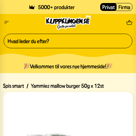
Skip to main content
5000+ produkter
Privat
Firma
Gr
Velkommen til vores nye hjemmeside!
Spis smart
/
Yammiez mallow burger 50g x 12st