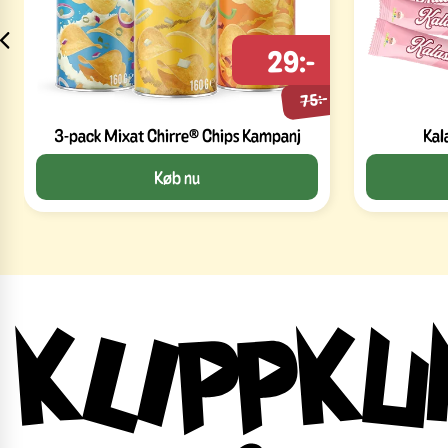
29:-
75:-
3-pack Mixat Chirre® Chips Kampanj
Kal
Køb nu