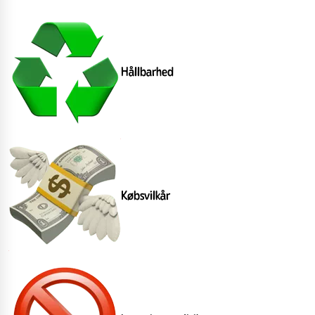
Hållbarhed
Købsvilkår