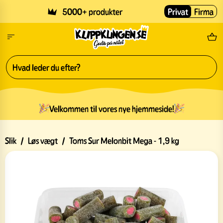
Skip to main content
5000+ produkter
Privat
Firma
Gr
Velkommen til vores nye hjemmeside!
Slik
/
Løs vægt
/
Toms Sur Melonbit Mega - 1,9 kg