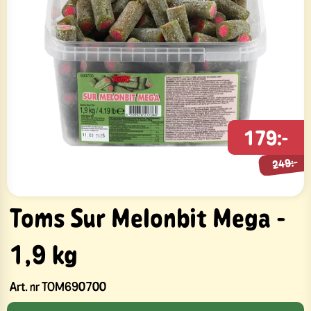
179:-
249:-
249:-
Toms Sur Melonbit Mega -
1,9 kg
Art. nr
TOM690700