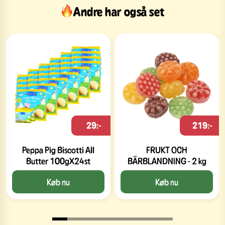
Andre har også set
29:-
219:-
Peppa Pig Biscotti All
FRUKT OCH
Butter 100gX24st
BÄRBLANDNING - 2 kg
Køb nu
Køb nu