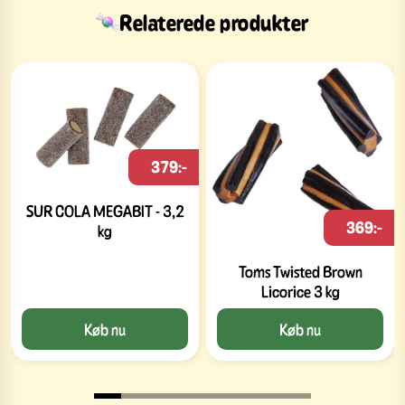
Relaterede produkter
379:-
SUR COLA MEGABIT - 3,2
369:-
kg
Toms Twisted Brown
Licorice 3 kg
Køb nu
Køb nu