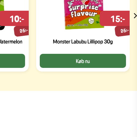
10:-
15:-
25:-
25:-
Watermelon
Monster Labubu Lillipop 30g
Køb nu