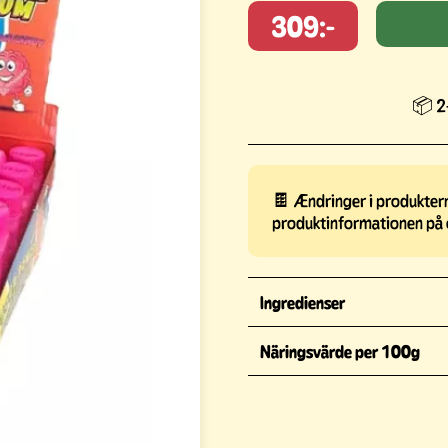
309:-
📦 2-
🍫 Ændringer i produkterne
produktinformationen på 
Ingredienser
Näringsvärde per 100g