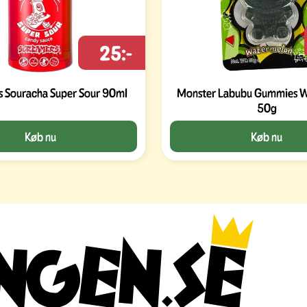
25:-
 Souracha Super Sour 90ml
Monster Labubu Gummies 
50g
Køb nu
Køb nu