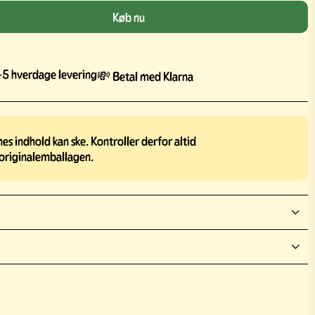
Køb nu
5 hverdage levering
💸 Betal med Klarna
s indhold kan ske. Kontroller derfor altid
originalemballagen.