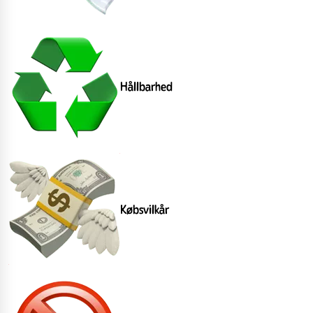
Hållbarhed
Købsvilkår