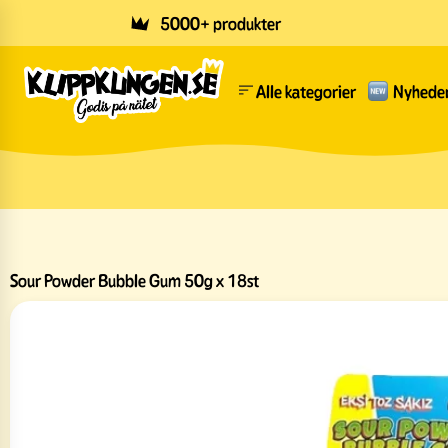
Skip to main content
5000+ produkter
Alle kategorier
Nyhede
Sour Powder Bubble Gum 50g x 18st