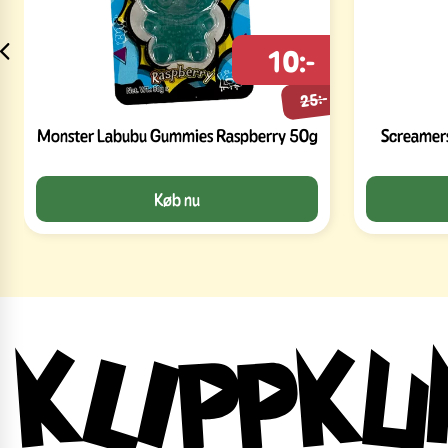
10:-
25:-
Monster Labubu Gummies Raspberry 50g
Screamers
Køb nu