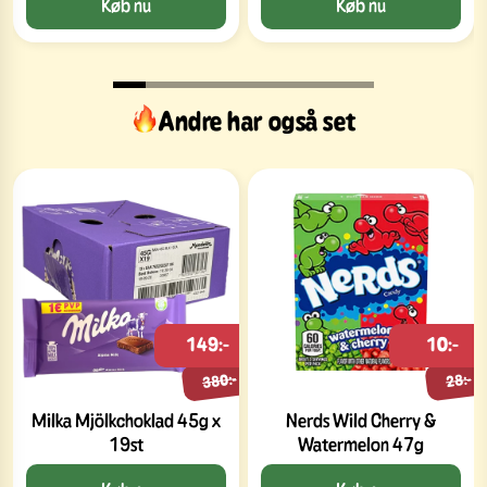
Køb nu
Køb nu
Andre har også set
149:-
10:-
380:-
28:-
Milka Mjölkchoklad 45g x
Nerds Wild Cherry &
19st
Watermelon 47g