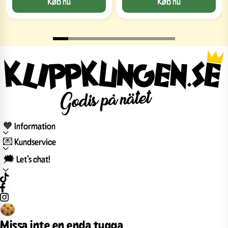
Køb nu
Køb nu
🧡 Information
💌 Kundservice
🗯️ Let’s chat!
Missa inte en enda tugga