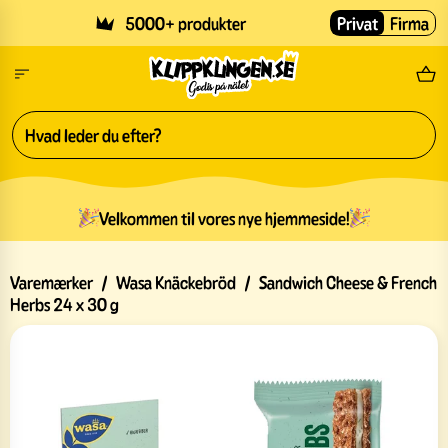
Skip to main content
5000+ produkter
Privat
Firma
Gr
Velkommen til vores nye hjemmeside!
Varemærker
/
Wasa Knäckebröd
/
Sandwich Cheese & French
Herbs 24 x 30 g