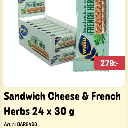
279:-
Sandwich Cheese & French
Herbs 24 x 30 g
Art. nr
BAR8498