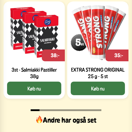
38:-
35:-
3st - Salmiakki Pastiller
EXTRA STRONG ORIGINAL
38g
25 g - 5 st
Køb nu
Køb nu
Andre har også set