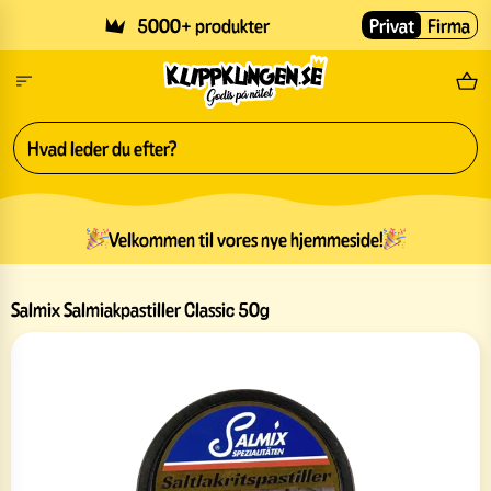
Skip to main content
5000+ produkter
Privat
Firma
Gr
Velkommen til vores nye hjemmeside!
Salmix Salmiakpastiller Classic 50g