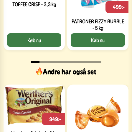
TOFFEE CRISP - 3,3 kg
499:-
PATRONER FIZZY BUBBLE
- 5 kg
Køb nu
Køb nu
Andre har også set
349:-