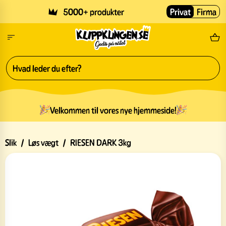
Skip to main content
5000+ produkter
Privat
Firma
Gr
Velkommen til vores nye hjemmeside!
Slik
/
Løs vægt
/
RIESEN DARK 3kg