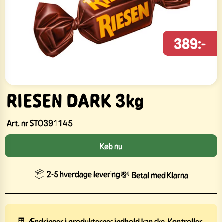
389:-
RIESEN DARK 3kg
Art. nr
STO391145
Køb nu
📦 2-5 hverdage levering
💸 Betal med Klarna
🍫 Ændringer i produkternes indhold kan ske. Kontroller