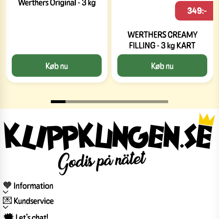
Werthers Original - 3 kg
349:-
WERTHERS CREAMY
FILLING - 3 kg KART
Køb nu
Køb nu
🧡 Information
💌 Kundservice
🗯️ Let’s chat!