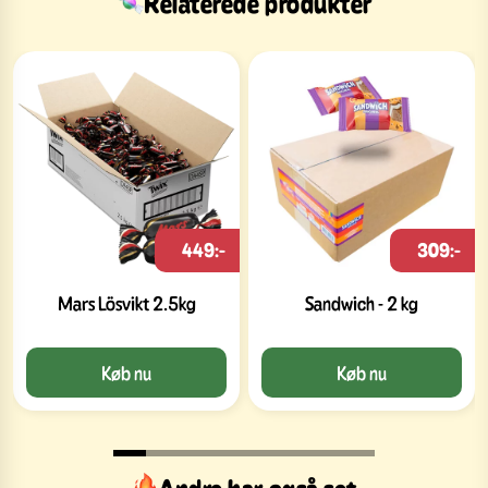
Relaterede produkter
449:-
309:-
Mars Lösvikt 2.5kg
Sandwich - 2 kg
Køb nu
Køb nu