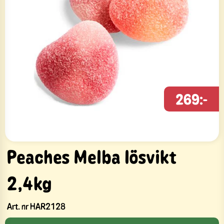
269:-
Peaches Melba lösvikt
2,4kg
Art. nr
HAR2128