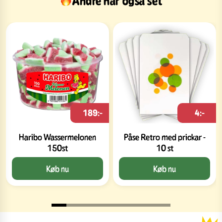
Andre har også set
189:-
4:-
Haribo Wassermelonen
Påse Retro med prickar -
150st
10 st
Køb nu
Køb nu