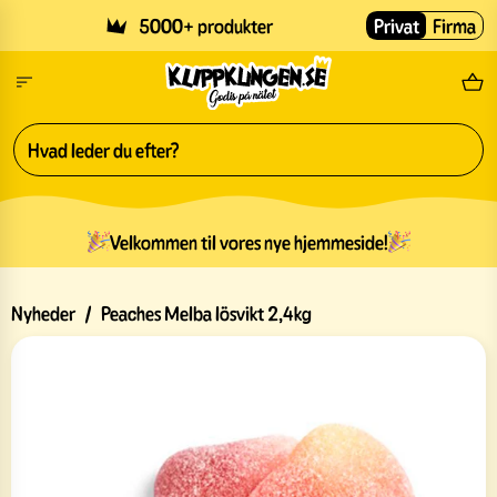
Skip to main content
5000+ produkter
Privat
Firma
Gr
Velkommen til vores nye hjemmeside!
Nyheder
/
Peaches Melba lösvikt 2,4kg