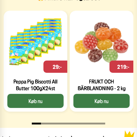
29:-
219:-
Peppa Pig Biscotti All
FRUKT OCH
Butter 100gX24st
BÄRBLANDNING - 2 kg
Køb nu
Køb nu