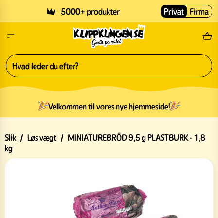
Skip to main content
5000+ produkter
Privat
Firma
Gr
Velkommen til vores nye hjemmeside!
Slik
/
Løs vægt
/
MINIATUREBRÖD 9,5 g PLASTBURK - 1,8
kg