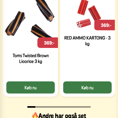
369:-
RED AMMO KARTONG - 3
369:-
kg
Toms Twisted Brown
Licorice 3 kg
Køb nu
Køb nu
Andre har også set