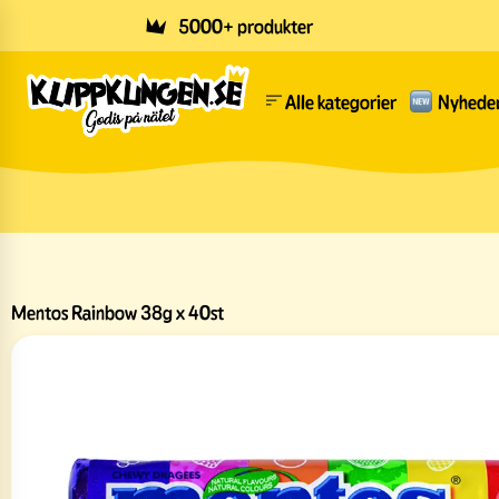
Skip to main content
5000+ produkter
Alle kategorier
Nyhede
Mentos Rainbow 38g x 40st