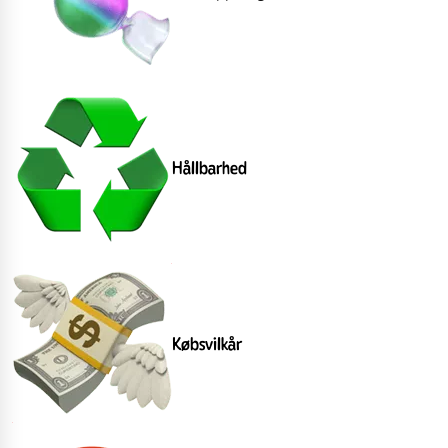
Hållbarhed
Købsvilkår