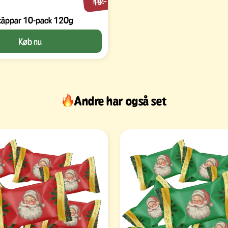
19:-
käppar 10-pack 120g
Køb nu
Andre har også set