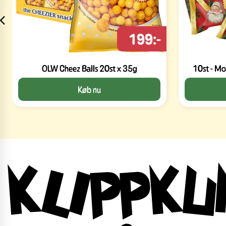
199:-
OLW Cheez Balls 20st x 35g
10st - Mo
Køb nu