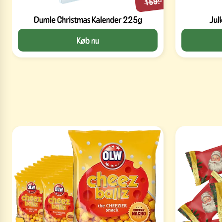
159:-
Dumle Christmas Kalender 225g
Jul
Køb nu