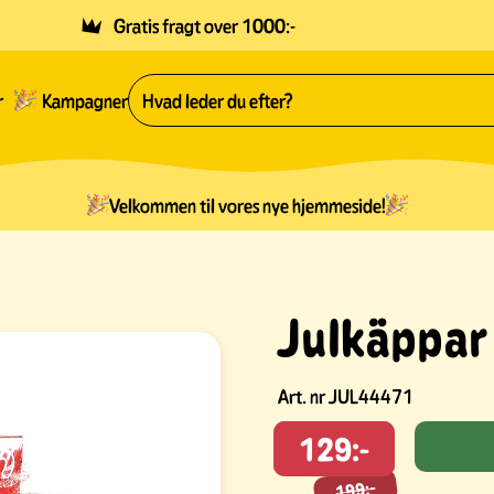
Gratis fragt over 1000:-
r
Kampagner
Velkommen til vores nye hjemmeside!
Julkäppar
Art. nr
JUL44471
129:-
199:-
199:-