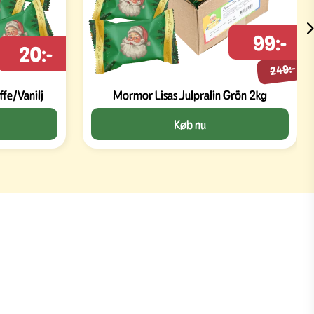
99:-
20:-
249:-
ffe/Vanilj
Mormor Lisas Julpralin Grön 2kg
Køb nu