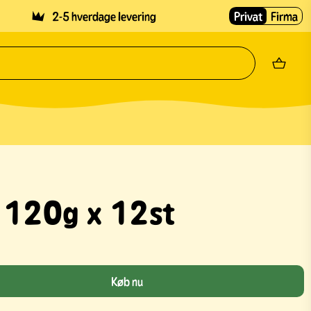
2-5 hverdage levering
Privat
Firma
 120g x 12st
Køb nu