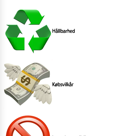
Hållbarhed
Købsvilkår