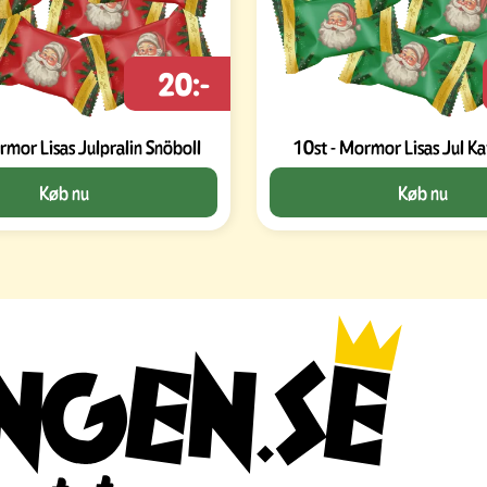
20:-
rmor Lisas Julpralin Snöboll
10st - Mormor Lisas Jul Ka
Køb nu
Køb nu