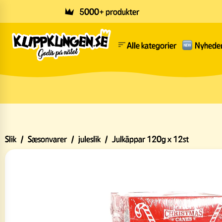
Skip to main content
5000+ produkter
Alle kategorier
Nyhede
Slik
/
Sæsonvarer
/
juleslik
/
Julkäppar 120g x 12st